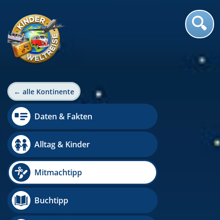
← alle Kontinente
Daten & Fakten
Alltag & Kinder
Mitmachtipp
Buchtipp