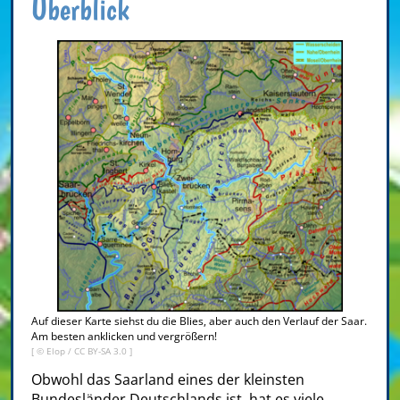
Überblick
Auf dieser Karte siehst du die Blies, aber auch den Verlauf der Saar.
Am besten anklicken und vergrößern!
[ © Elop /
CC BY-SA 3.0
]
Obwohl das Saarland eines der kleinsten
Bundesländer Deutschlands ist, hat es viele