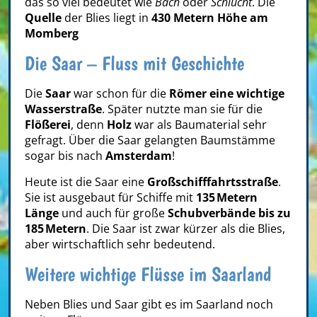
das so viel bedeutet wie
Bach
oder
Schlucht
. Die
Quelle
der Blies liegt in
430 Metern Höhe am
Momberg
Die Saar – Fluss mit Geschichte
Die
Saar
war schon für die
Römer eine wichtige
Wasserstraße
. Später nutzte man sie für die
Flößerei
, denn
Holz
war als Baumaterial sehr
gefragt. Über die Saar gelangten Baumstämme
sogar bis nach
Amsterdam
!
Heute ist die Saar eine
Großschifffahrtsstraße
.
Sie ist ausgebaut für Schiffe mit
135 Metern
Länge
und auch für große
Schubverbände bis zu
185 Metern
. Die Saar ist zwar kürzer als die Blies,
aber wirtschaftlich sehr bedeutend.
Weitere wichtige Flüsse im Saarland
Neben Blies und Saar gibt es im Saarland noch