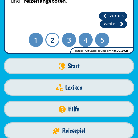
und
Freizeitangeboten
.
zurück
weiter
1
2
3
4
5
letzte Aktualisierung am
18.07.2025
Start
Lexikon
Hilfe
Reisespiel