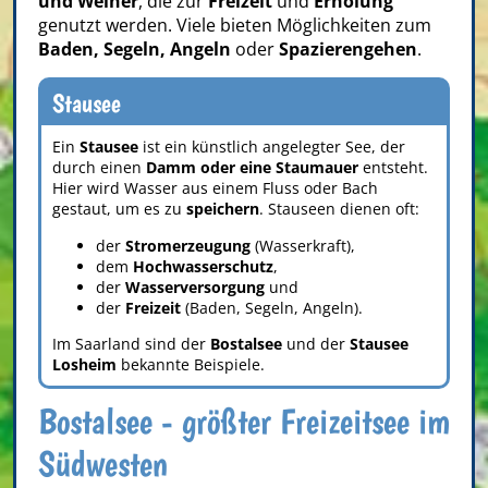
und Weiher
, die zur
Freizeit
und
Erholung
genutzt werden. Viele bieten Möglichkeiten zum
Baden, Segeln, Angeln
oder
Spazierengehen
.
Stausee
Ein
Stausee
ist ein künstlich angelegter See, der
durch einen
Damm oder eine Staumauer
entsteht.
Hier wird Wasser aus einem Fluss oder Bach
gestaut, um es zu
speichern
. Stauseen dienen oft:
der
Stromerzeugung
(Wasserkraft),
dem
Hochwasserschutz
,
der
Wasserversorgung
und
der
Freizeit
(Baden, Segeln, Angeln).
Im Saarland sind der
Bostalsee
und der
Stausee
Losheim
bekannte Beispiele.
Bostalsee - größter Freizeitsee im
Südwesten