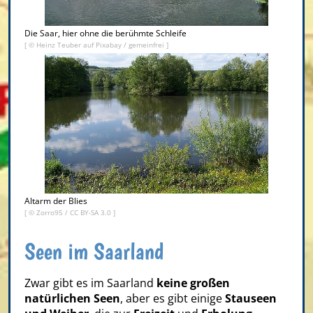
Die Saar, hier ohne die berühmte Schleife
[ © Heinz Teuber auf Pixabay / gemeinfrei ]
Altarm der Blies
[ ©
Zorro95
/
CC BY-SA 3.0
]
Seen im Saarland
Zwar gibt es im Saarland
keine großen
natürlichen Seen
, aber es gibt einige
Stauseen