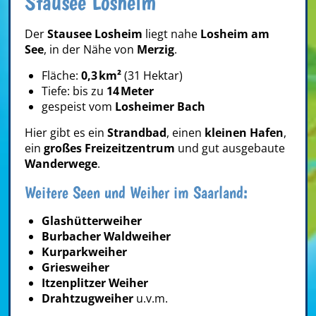
Stausee Losheim
Der
Stausee Losheim
liegt nahe
Losheim am
See
, in der Nähe von
Merzig
.
Fläche:
0,3 km²
(31 Hektar)
Tiefe: bis zu
14 Meter
gespeist vom
Losheimer Bach
Hier gibt es ein
Strandbad
, einen
kleinen Hafen
,
ein
großes Freizeitzentrum
und gut ausgebaute
Wanderwege
.
Weitere Seen und Weiher im Saarland:
Glashütterweiher
Burbacher Waldweiher
Kurparkweiher
Griesweiher
Itzenplitzer Weiher
Drahtzugweiher
u.v.m.