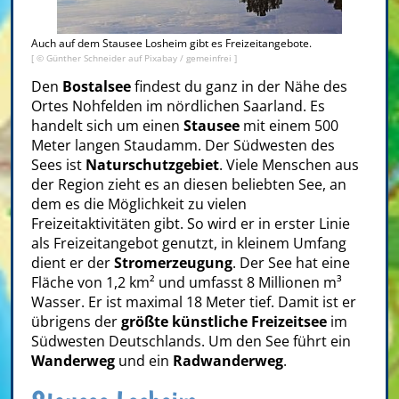
Auch auf dem Stausee Losheim gibt es Freizeitangebote.
[ © Günther Schneider auf Pixabay / gemeinfrei ]
Den
Bostalsee
findest du ganz in der Nähe des
Ortes Nohfelden im nördlichen Saarland. Es
handelt sich um einen
Stausee
mit einem 500
Meter langen Staudamm. Der Südwesten des
Sees ist
Naturschutzgebiet
. Viele Menschen aus
der Region zieht es an diesen beliebten See, an
dem es die Möglichkeit zu vielen
Freizeitaktivitäten gibt. So wird er in erster Linie
als Freizeitangebot genutzt, in kleinem Umfang
dient er der
Stromerzeugung
. Der See hat eine
Fläche von 1,2 km² und umfasst 8 Millionen m³
Wasser. Er ist maximal 18 Meter tief. Damit ist er
übrigens der
größte künstliche Freizeitsee
im
Südwesten Deutschlands. Um den See führt ein
Wanderweg
und ein
Radwanderweg
.