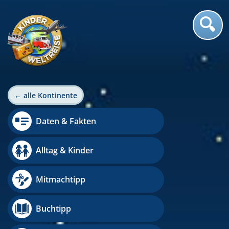
← alle Kontinente
Daten & Fakten
Alltag & Kinder
Mitmachtipp
Buchtipp