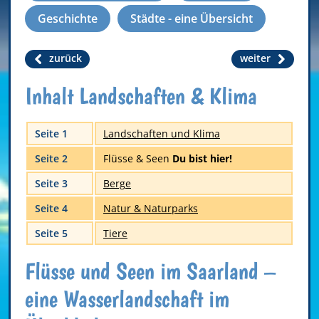
Geschichte
Städte - eine Übersicht
zurück
weiter
Inhalt Landschaften & Klima
Seite 1
Landschaften und Klima
Seite 2
Flüsse & Seen
Du bist hier!
Seite 3
Berge
Seite 4
Natur & Naturparks
Seite 5
Tiere
Flüsse und Seen im Saarland –
eine Wasserlandschaft im