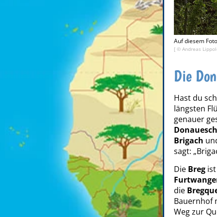
Auf diesem Foto
[ ©
Andreas Lippo
Die Don
Hast du sc
längsten Fl
genauer ge
Donauesch
Brigach
und
sagt: „Brig
Die
Breg
ist
Furtwange
die
Bregque
Bauernhof
Weg zur Que