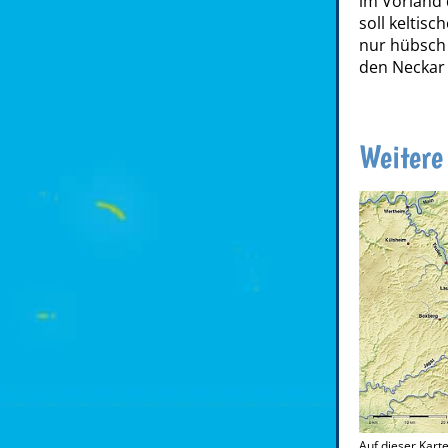
im Vorland
soll keltis
nur hübsch 
den Neckar 
Weitere
Auf dieser Kart