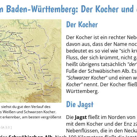
in Baden-Württemberg: Der Kocher und 
Der Kocher
Der Kocher ist ein rechter Ne
davon aus, dass der Name noc
bedeutet es so viel wie "sich 
Fluss, der sich krümmt, nicht g
heißt übrigens tatsächlich
"der
Fuße der Schwäbischen Alb. Es 
"Schwarzer Kocher
" und einen w
Kocher"
nennt. Der Kocher flie
Württemberg.
Die Jagst
 siehst du gut den Verlauf des
es Weißen und Schwarzen Kocher.
Die
Jagst
fließt im Norden vo
ist erkennbar, am besten vergrößerst
mit dem Kocher und der Enz zäh
-SA 3.0
]
Nebenflüssen, die in den Necka