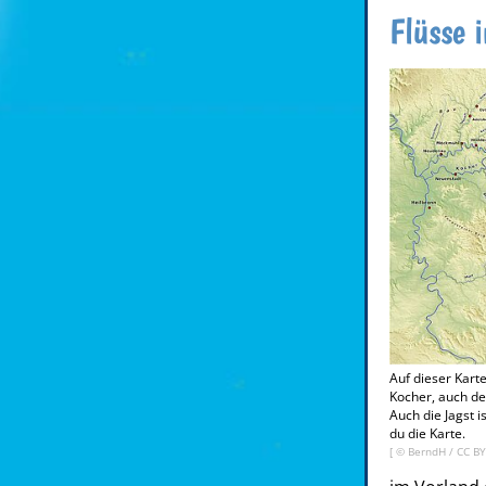
Flüsse 
Auf dieser Karte
Kocher, auch d
Auch die Jagst 
du die Karte.
[ ©
BerndH
/
CC BY