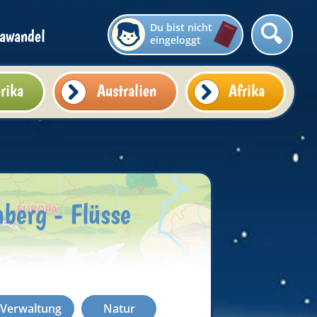
Du bist nicht
awandel
eingeloggt
rika
Australien
Afrika
berg - Flüsse
d Verwaltung
Natur