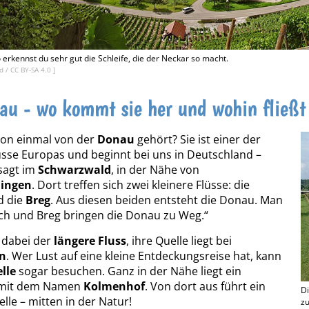
 erkennst du sehr gut die Schleife, die der Neckar so macht.
ld
/
CC BY-SA 4.0
]
au - wo kommt sie her und wohin fließt
hon einmal von der
Donau
gehört? Sie ist einer der
üsse Europas und beginnt bei uns in Deutschland –
sagt im
Schwarzwald
, in der Nähe von
ingen
. Dort treffen sich zwei kleinere Flüsse: die
 die
Breg
. Aus diesen beiden entsteht die Donau. Man
ach und Breg bringen die Donau zu Weg.“
 dabei der
längere Fluss
, ihre Quelle liegt bei
n
. Wer Lust auf eine kleine Entdeckungsreise hat, kann
lle
sogar besuchen. Ganz in der Nähe liegt ein
 mit dem Namen
Kolmenhof
. Von dort aus führt ein
Di
lle – mitten in der Natur!
z