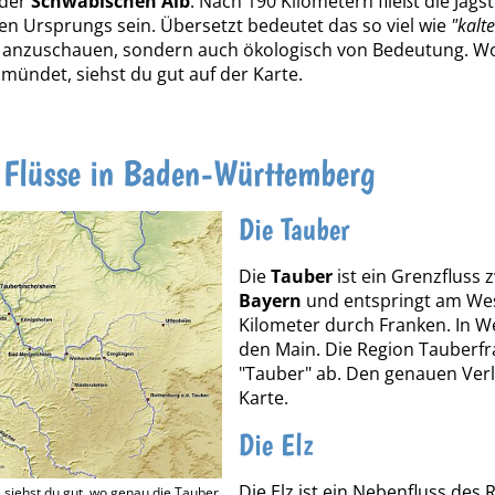
 der
Schwäbischen Alb
. Nach 190 Kilometern fließt die Jag
chen Ursprungs sein. Übersetzt bedeutet das so viel wie
"kalte
anzuschauen, sondern auch ökologisch von Bedeutung. Wo ge
mündet, siehst du gut auf der Karte.
 Flüsse in Baden-Württemberg
Die Tauber
Die
Tauber
ist ein Grenzfluss
Bayern
und entspringt am West
Kilometer durch Franken. In We
den Main. Die Region Tauberfr
"Tauber" ab. Den genauen Verl
Karte.
Die Elz
Die Elz ist ein Nebenfluss des
e siehst du gut, wo genau die Tauber