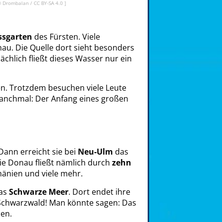
©
Drombalan
/
CC BY-SA 4.0
]
ssgarten
des Fürsten. Viele
au. Die Quelle dort sieht besonders
sächlich fließt dieses Wasser nur ein
n. Trotzdem besuchen viele Leute
 manchmal: Der Anfang eines großen
 Dann erreicht sie bei
Neu-Ulm
das
Die Donau fließt nämlich durch
zehn
änien und viele mehr.
das
Schwarze Meer
. Dort endet ihre
m Schwarzwald! Man könnte sagen: Das
ben.