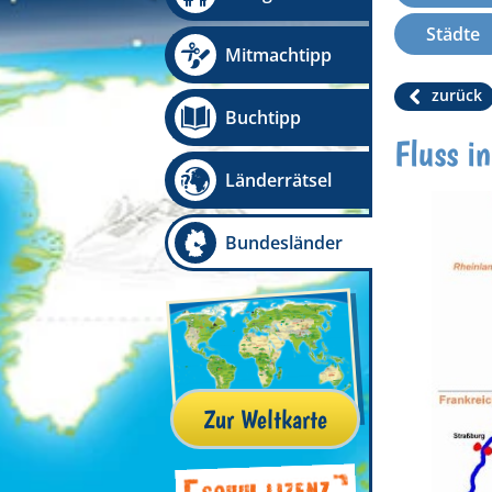
Städte
Mitmachtipp
zurück
Buchtipp
Fluss i
Länderrätsel
Bundesländer
Zur Weltkarte