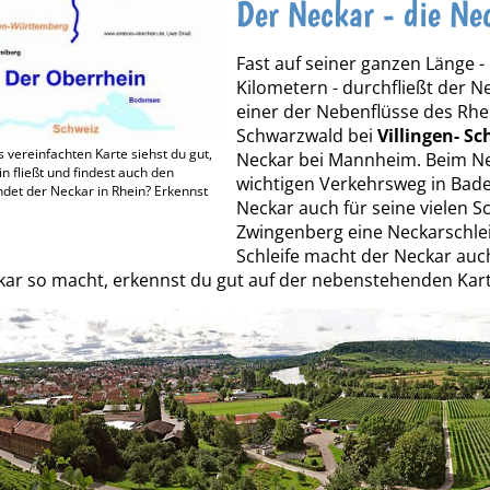
Der Neckar - die Ne
Fast auf seiner ganzen Länge -
Kilometern - durchfließt der 
einer der Nebenflüsse des Rhe
Schwarzwald bei
Villingen- S
 vereinfachten Karte siehst du gut,
Neckar bei Mannheim. Beim Ne
n fließt und findest auch den
wichtigen Verkehrsweg in Bad
det der Neckar in Rhein? Erkennst
Neckar auch für seine vielen Sch
Zwingenberg eine Neckarschlei
Schleife macht der Neckar auc
kar so macht, erkennst du gut auf der nebenstehenden Kart