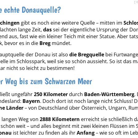
[ 
ie echte Donauquelle?
chingen
gibt es noch eine weitere Quelle – mitten im
Schlo
achten lange Zeit,
das
sei der eigentliche Ursprung der Don
d aus, fast wie ein kleiner Teich mit einer Statue. Aber tat
k, bevor es in die
Breg
mündet.
auptquelle der Donau ist also
die Bregquelle
bei Furtwange
elle im Schlosspark, weil sie so schön aussieht. So ist das
gar nicht so leicht zu bestimmen!
er Weg bis zum Schwarzen Meer
ließt ungefähr
250 Kilometer
durch
Baden-Württemberg
.
ndesland:
Bayern
. Doch dort ist noch lange nicht Schluss! 
ne Länder
– von Deutschland über Österreich, Ungarn, Rum
 langen Weg von
2888 Kilometern
erreicht sie schließlich 
 schön weit – und alles beginnt mit zwei kleinen Flüssen i
Donau
ist leichter zu finden als ihr
Anfang
– wie so oft im Le