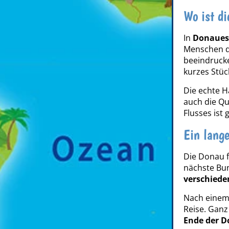
Wo ist d
In
Donaues
Menschen d
beeindrucken
kurzes Stüc
Die echte H
auch die Qu
Flusses ist 
Ein lang
Die Donau f
nächste Bu
verschiede
Nach einem
Reise. Ganz
Ende der 