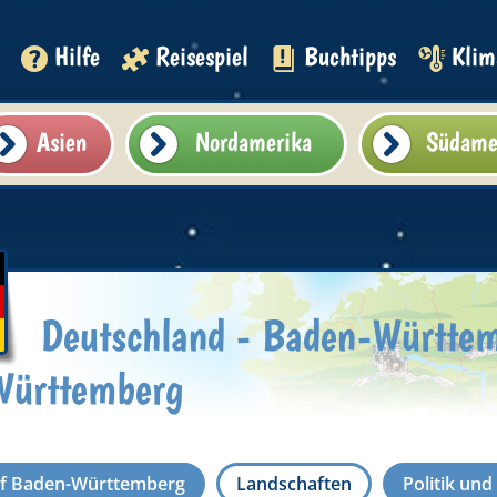
Hilfe
Reisespiel
Buchtipps
Klim
Asien
Nordamerika
Südame
Deutschland - Baden-Württem
Württemberg
ef Baden-Württemberg
Landschaften
Politik un