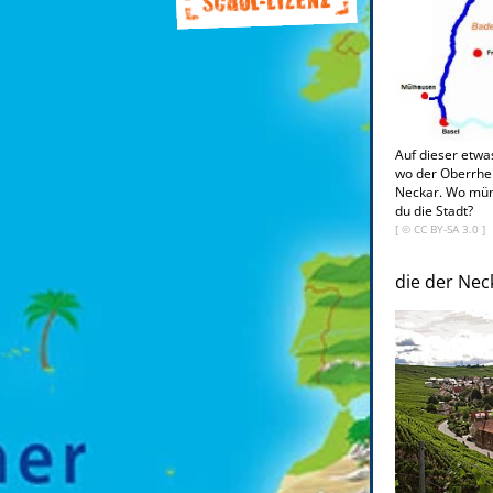
Auf dieser etwas
wo der Oberrhei
Neckar. Wo mün
du die Stadt?
[ ©
CC BY-SA 3.0
]
die der Nec