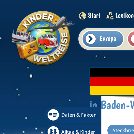
Start
Lexikon
Europa
in Baden-
Daten & Fakten
Steckbri
Alltag & Kinder