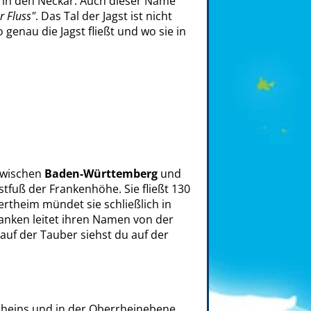
st in den Neckar. Auch dieser Name
r Fluss"
. Das Tal der Jagst ist nicht
nau die Jagst fließt und wo sie in
 zwischen
Baden-Württemberg
und
fuß der Frankenhöhe. Sie fließt 130
rtheim mündet sie schließlich in
anken leitet ihren Namen von der
auf der Tauber siehst du auf der
 Rheins und in der Oberrheinebene