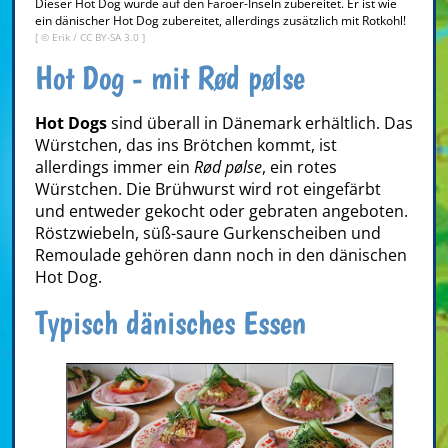
Dieser Hot Dog wurde auf den Färöer-Inseln zubereitet. Er ist wie
ein dänischer Hot Dog zubereitet, allerdings zusätzlich mit Rotkohl!
[ ©
Erik
/
CC BY-SA 3.0
]
Hot Dog - mit Rød pølse
Hot Dogs
sind überall in Dänemark erhältlich. Das
Würstchen, das ins Brötchen kommt, ist
allerdings immer ein
Rød pølse
, ein rotes
Würstchen. Die Brühwurst wird rot eingefärbt
und entweder gekocht oder gebraten angeboten.
Röstzwiebeln, süß-saure Gurkenscheiben und
Remoulade gehören dann noch in den dänischen
Hot Dog.
Typisch dänisches Essen