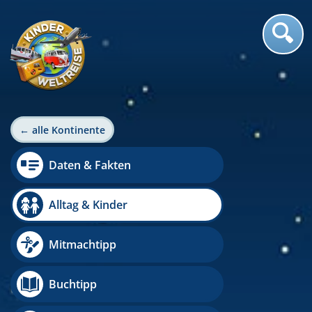
← alle Kontinente
Daten & Fakten
Alltag & Kinder
Mitmachtipp
Buchtipp