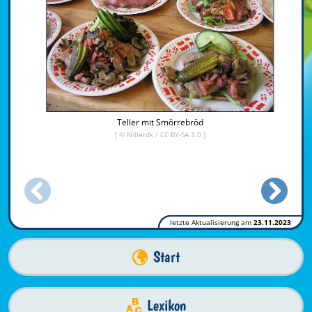
Teller mit Smörrebröd
[ ©
Nillerdk
/
CC BY-SA 3.0
]
letzte Aktualisierung am
23.11.2023
Start
Lexikon