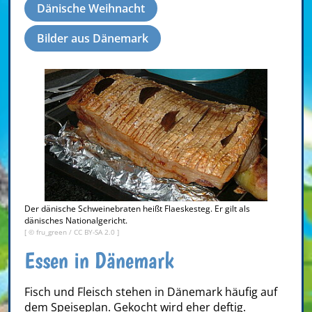
Dänische Weihnacht
Bilder aus Dänemark
Der dänische Schweinebraten heißt Flaeskesteg. Er gilt als
dänisches Nationalgericht.
[ ©
fru_green
/
CC BY-SA 2.0
]
Essen in Dänemark
Fisch und Fleisch stehen in Dänemark häufig auf
dem Speiseplan. Gekocht wird eher deftig.