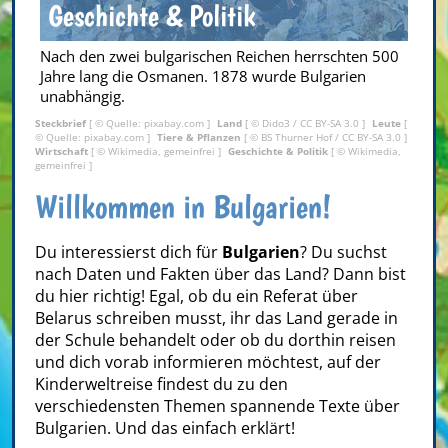
Geschichte & Politik
Nach den zwei bulgarischen Reichen herrschten 500
Jahre lang die Osmanen. 1878 wurde Bulgarien
unabhängig.
Steckbrief
[ © Quelle: pixabay.com ]
Land
[ © Dido3 /
CC BY-SA 3.0
]
Leute
[
© Quelle: pixabay.com ]
Tiere & Pflanzen
[ ©
BS Thurner Hof
/
CC BY-SA 3.0
]
Wirtschaft
[ © Wikimedia, gemeinfrei ]
Geschichte & Politik
[ © Wikimedia,
gemeinfrei ]
Willkommen in Bulgarien!
Du interessierst dich für
Bulgarien
? Du suchst
nach Daten und Fakten über das Land? Dann bist
du hier richtig! Egal, ob du ein Referat über
Belarus schreiben musst, ihr das Land gerade in
der Schule behandelt oder ob du dorthin reisen
und dich vorab informieren möchtest, auf der
Kinderweltreise findest du zu den
verschiedensten Themen spannende Texte über
Bulgarien. Und das einfach erklärt!