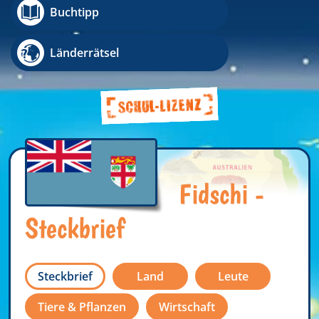
Buchtipp
Länderrätsel
Fidschi -
Steckbrief
Steckbrief
Land
Leute
Tiere & Pflanzen
Wirtschaft