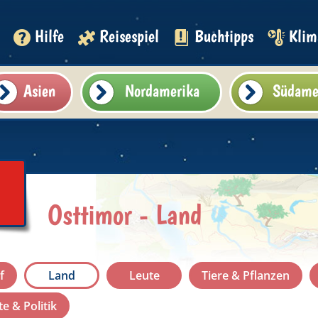
Hilfe
Reisespiel
Buchtipps
Klim
Asien
Nordamerika
Südame
Osttimor - Land
f
Land
Leute
Tiere & Pflanzen
e & Politik