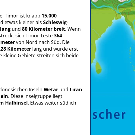
el Timor ist knapp
15.000
d etwas kleiner als
Schleswig-
 lang
und
80 Kilometer breit
. Wenn
streckt sich Timor-Leste
364
ometer
von Nord nach Süd. Die
228 Kilometer
lang und wurde erst
 kleine Gebiete streiten sich beide
ndonesischen Inseln
Wetar
und
Liran
.
eln
. Diese Inselgruppe liegt
n Halbinsel
. Etwas weiter südlich