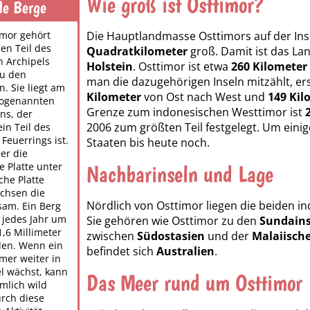
Wie groß ist Osttimor?
de Berge
imor gehört
Die Hauptlandmasse Osttimors auf der Ins
en Teil des
Quadratkilometer
groß. Damit ist das Lan
n Archipels
Holstein
. Osttimor ist etwa
260 Kilometer
zu den
man die dazugehörigen Inseln mitzählt, er
. Sie liegt am
Kilometer
von Ost nach West und
149 Kil
sogenannten
Grenze zum indonesischen Westtimor ist
ns, der
2006 zum größten Teil festgelegt. Um einige
in Teil des
 Feuerrings ist.
Staaten bis heute noch.
ier die
e Platte unter
Nachbarinseln und Lage
che Platte
achsen die
Nördlich von Osttimor liegen die beiden i
sam. Ein Berg
 jedes Jahr um
Sie gehören wie Osttimor zu den
Sundains
1,6 Millimeter
zwischen
Südostasien
und der
Malaiische
en. Wenn ein
befindet sich
Australien
.
mer weiter in
 wächst, kann
Das Meer rund um Osttimor
mlich wild
rch diese