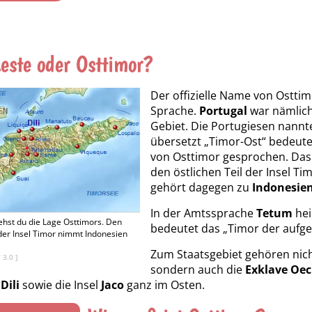
este oder Osttimor?
Der offizielle Name von Ostti
Sprache.
Portugal
war nämlich
Gebiet. Die Portugiesen nann
übersetzt „Timor-Ost“ bedeute
von Osttimor gesprochen. Das 
den östlichen Teil der Insel Ti
gehört dagegen zu
Indonesie
In der Amtssprache
Tetum
hei
iehst du die Lage Osttimors. Den
bedeutet das „Timor der aufg
 der Insel Timor nimmt Indonesien
Zum Staatsgebiet gehören nicht
Y 3.0
]
sondern auch die
Exklave
Oec
t
Dili
sowie die Insel
Jaco
ganz im Osten.