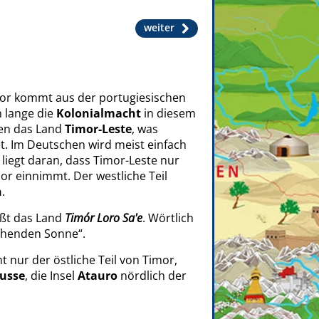
weiter
mor kommt aus der portugiesischen
 lange die
Kolonialmacht
in diesem
ten das Land
Timor-Leste
, was
t. Im Deutschen wird meist einfach
liegt daran, dass Timor-Leste nur
mor einnimmt. Der westliche Teil
n
.
ßt das Land
Timór Loro Sa'e
. Wörtlich
ehenden Sonne“.
 nur der östliche Teil von Timor,
usse
, die Insel
Atauro
nördlich der