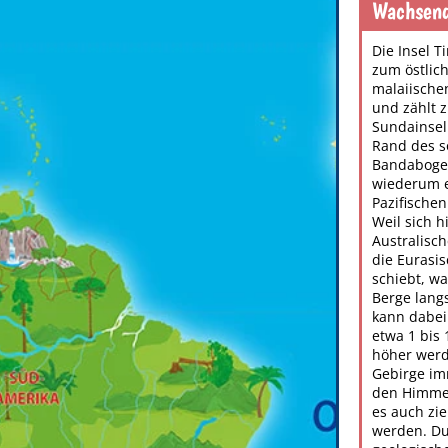
Wachsen
Die Insel T
zum östlich
malaiische
und zählt 
Sundainseln
Rand des 
Bandaboge
wiederum e
Pazifischen
Weil sich h
Australisch
die Eurasis
schiebt, w
Berge lang
kann dabei
etwa 1 bis 
höher werd
Gebirge im
den Himmel
es auch zie
werden. Du