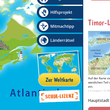
Hilfsprojekt
Timor-L
Mitmachtipp
Länderrätsel
Zur Weltkarte
Auf der Karte s
westlichen Teil
ein.
[ © Carport /
CC B
Hauptstad