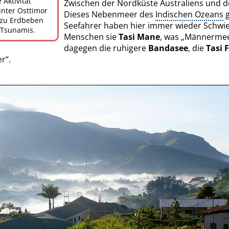
 Aktivität
Zwischen der Nordküste Australiens und der
nter Osttimor
Dieses Nebenmeer des
Indischen Ozeans
g
zu Erdbeben
Seefahrer haben hier immer wieder Schwie
 Tsunamis.
Menschen sie
Tasi Mane
, was „Männermee
dagegen die ruhigere
Bandasee
, die
Tasi 
r“.