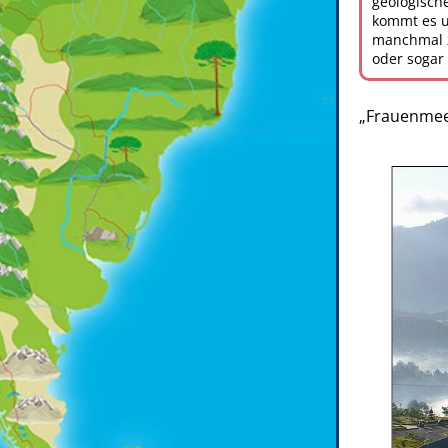
geologische
kommt es u
manchmal 
oder sogar
„Frauenmee