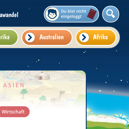
Du bist nicht
awandel
eingeloggt
rika
Australien
Afrika
Wirtschaft