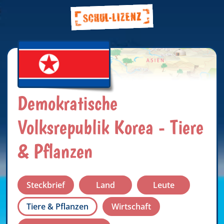
Demokratische
Volksrepublik Korea - Tiere
& Pflanzen
Steckbrief
Land
Leute
Tiere & Pflanzen
Wirtschaft