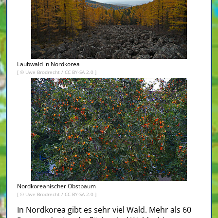
Laubwald in Nordkorea
[ ©
Uwe Brodrecht
/
CC BY-SA 2.0
]
Nordkoreanischer Obstbaum
[ ©
Uwe Brodrecht
/
CC BY-SA 2.0
]
In Nordkorea gibt es sehr viel Wald. Mehr als 60