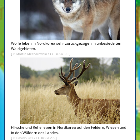
Wölfe leben in Nordkorea sehr zurückgezogen in unbesiedelten
Waldgebieten.
[ ©
Martin Mecnarowski
/
CC BY-SA 3.0
]
Hirsche und Rehe leben in Nordkorea auf den Feldern, Wiesen und
in den Wäldern des Landes.
[ ©
Davidf2281
/
CC BY-SA 2.5
]