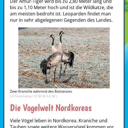
Der Amur-Tiger wird bis zu 2,80 Meter lang und
bis zu 1,10 Meter hoch und ist die Wildkatze, die
am meisten bedroht ist. Leoparden findet man
nur in sehr abgelegenen Gegenden des Landes.
Zwei Kraniche während des Balztanzes
[ ©
Frank Liebig
/
CC BY-SA 3.0 DE
]
Die Vogelwelt Nordkoreas
Viele Vögel leben in Nordkorea. Kraniche und
Tauben sowie weitere Wasservögel kommen vor.