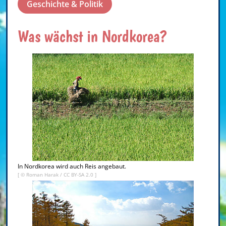
Geschichte & Politik
Was wächst in Nordkorea?
In Nordkorea wird auch Reis angebaut.
[ ©
Roman Harak
/
CC BY-SA 2.0
]