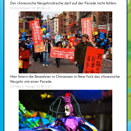
Der chinesische Neujahrsdrache darf auf der Parade nicht fehlen.
[ ©
Ed Schipul
/
CC BY-SA 2.0
]
Hier feiern die Bewohner in Chinatown in New York das chinesische
Neujahr mit einer Parade.
[ ©
May S. Young
/
CC BY 2.0
]