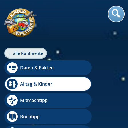
← alle Kontinente
Daten & Fakten
Alltag & Kinder
Mitmachtipp
Buchtipp