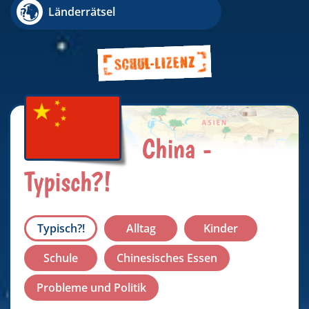
Länderrätsel
China -
Typisch?!
Typisch?!
Alltag
Kinder
Schule
Chinesisches Essen
Probleme und Politik