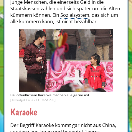
junge Menschen, die einerseits Geld in die
Staatskassen zahlen und sich später um die Alten
kümmern können. Ein
Sozialsystem
, das sich um
alle kümmern kann, ist nicht bezahlbar.
Bei öffentlichem Karaoke machen alle gerne mit.
[ ©
Bridget Coila
/
CC BY-SA 2.0
]
Karaoke
Der Begriff Karaoke kommt gar nicht aus China,
sondern aus Japan und bedeutet "leeres