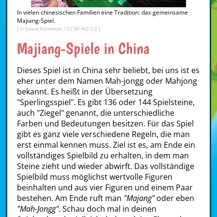
In vielen chinesischen Familien eine Tradition: das gemeinsame
Majiang-Spiel.
[ ©
David Schroeter
/
CC BY-ND 2.0
]
Majiang-Spiele in China
Dieses Spiel ist in China sehr beliebt, bei uns ist es
eher unter dem Namen Mah-jongg oder Mahjong
bekannt. Es heißt in der Übersetzung
"Sperlingsspiel". Es gibt 136 oder 144 Spielsteine,
auch "Ziegel" genannt, die unterschiedliche
Farben und Bedeutungen besitzen. Für das Spiel
gibt es ganz viele verschiedene Regeln, die man
erst einmal kennen muss. Ziel ist es, am Ende ein
vollständiges Spielbild zu erhalten, in dem man
Steine zieht und wieder abwirft. Das vollständige
Spielbild muss möglichst wertvolle Figuren
beinhalten und aus vier Figuren und einem Paar
bestehen. Am Ende ruft man
"Majang"
oder eben
"Mah-Jongg"
. Schau doch mal in deinen