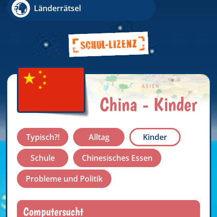
Länderrätsel
China - Kinder
Typisch?!
Alltag
Kinder
Schule
Chinesisches Essen
Probleme und Politik
Computersucht