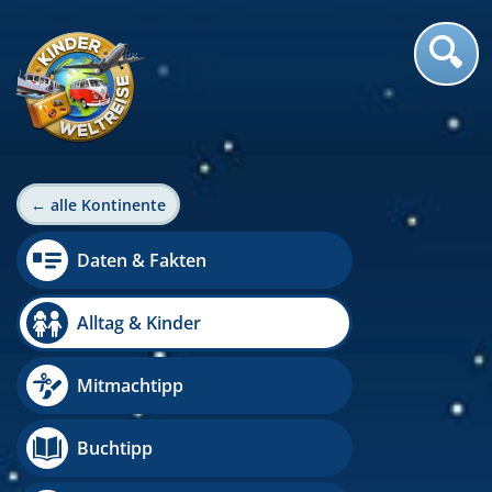
← alle Kontinente
Daten & Fakten
Alltag & Kinder
Mitmachtipp
Buchtipp