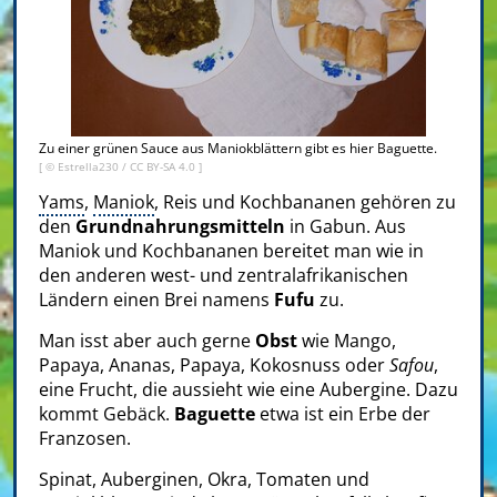
Zu einer grünen Sauce aus Maniokblättern gibt es hier Baguette.
[ ©
Estrella230
/ CC BY-SA 4.0 ]
Yams
,
Maniok
, Reis und Kochbananen gehören zu
den
Grundnahrungsmitteln
in Gabun. Aus
Maniok und Kochbananen bereitet man wie in
den anderen west- und zentralafrikanischen
Ländern einen Brei namens
Fufu
zu.
Man isst aber auch gerne
Obst
wie Mango,
Papaya, Ananas, Papaya, Kokosnuss oder
Safou
,
eine Frucht, die aussieht wie eine Aubergine. Dazu
kommt Gebäck.
Baguette
etwa ist ein Erbe der
Franzosen.
Spinat, Auberginen, Okra, Tomaten und