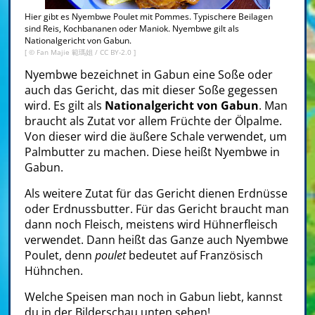
Hier gibt es Nyembwe Poulet mit Pommes. Typischere Beilagen
sind Reis, Kochbananen oder Maniok. Nyembwe gilt als
Nationalgericht von Gabun.
[ ©
Fan Majie 範瑪姐
/
CC BY-2.0
]
Nyembwe bezeichnet in Gabun eine Soße oder
auch das Gericht, das mit dieser Soße gegessen
wird. Es gilt als
Nationalgericht von Gabun
. Man
braucht als Zutat vor allem Früchte der Ölpalme.
Von dieser wird die äußere Schale verwendet, um
Palmbutter zu machen. Diese heißt Nyembwe in
Gabun.
Als weitere Zutat für das Gericht dienen Erdnüsse
oder Erdnussbutter. Für das Gericht braucht man
dann noch Fleisch, meistens wird Hühnerfleisch
verwendet. Dann heißt das Ganze auch Nyembwe
Poulet, denn
poulet
bedeutet auf Französisch
Hühnchen.
Welche Speisen man noch in Gabun liebt, kannst
du in der Bilderschau unten sehen!