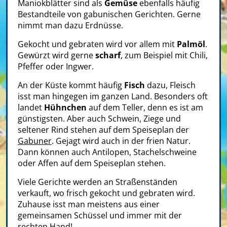
Maniokblätter sind als
Gemüse
ebenfalls häufig
Bestandteile von gabunischen Gerichten. Gerne
nimmt man dazu Erdnüsse.
Gekocht und gebraten wird vor allem mit
Palmöl
.
Gewürzt wird gerne
scharf
, zum Beispiel mit Chili,
Pfeffer oder Ingwer.
An der Küste kommt häufig
Fisch
dazu, Fleisch
isst man hingegen im ganzen Land. Besonders oft
landet
Hühnchen
auf dem Teller, denn es ist am
günstigsten. Aber auch Schwein, Ziege und
seltener Rind stehen auf dem Speiseplan der
Gabuner
. Gejagt wird auch in der frien Natur.
Dann können auch Antilopen, Stachelschweine
oder Affen auf dem Speiseplan stehen.
Viele Gerichte werden an Straßenständen
verkauft, wo frisch gekocht und gebraten wird.
Zuhause isst man meistens aus einer
gemeinsamen Schüssel und immer mit der
rechten Hand!