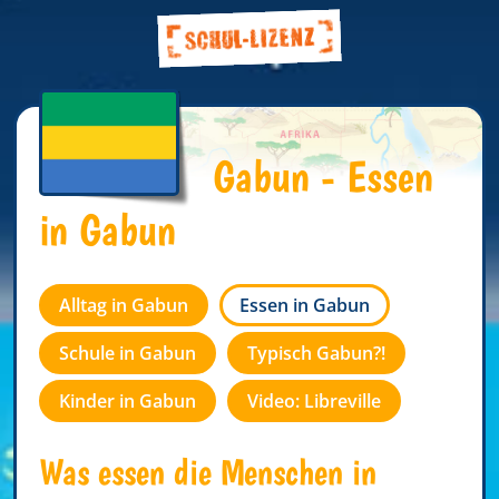
Gabun - Essen
in Gabun
Alltag in Gabun
Essen in Gabun
Schule in Gabun
Typisch Gabun?!
Kinder in Gabun
Video: Libreville
Was essen die Menschen in