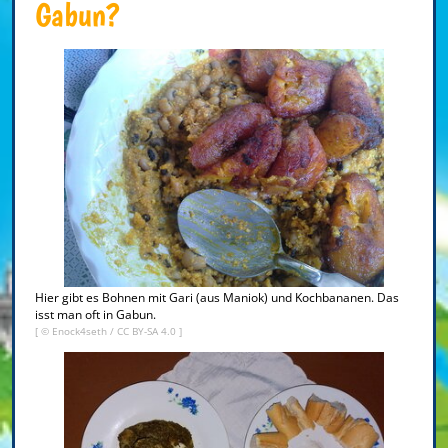
Gabun?
Hier gibt es Bohnen mit Gari (aus Maniok) und Kochbananen. Das
isst man oft in Gabun.
[ ©
Enock4seth
/
CC BY-SA 4.0
]