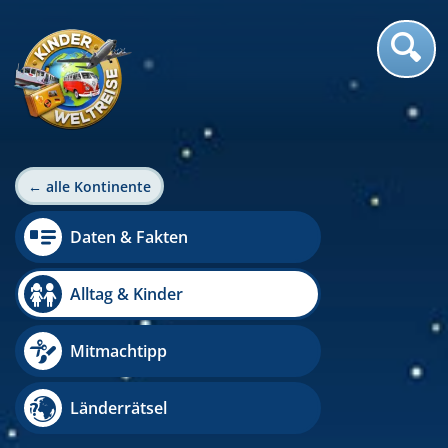
← alle Kontinente
Daten & Fakten
Alltag & Kinder
Mitmachtipp
Länderrätsel