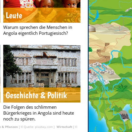
Leute
Warum sprechen die Menschen in
Angola eigentlich Portugiesisch?
Geschichte & Politik
Die Folgen des schlimmen
Bürgerkrieges in Angola sind heute
noch zu spüren.
e & Pflanzen
[ © Quelle: pixabay.com ]
Wirtschaft
[ ©