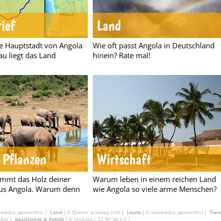
ief
Land
ie Hauptstadt von Angola
Wie oft passt Angola in Deutschland
u liegt das Land
hinein? Rate mal!
 Pflanzen
Wirtschaft
kommt das Holz deiner
Warum leben in einem reichen Land
aus Angola. Warum denn
wie Angola so viele arme Menschen?
imedia, gemeinfrei ]
Land
[ © Quelle: pixabay.com ]
Leute
[ © wikimedia, gemeinfrei ]
Tier
frei ]
Geschichte & Politik
[ ©
jlrsousa
/
CC BY-SA 2.0
]