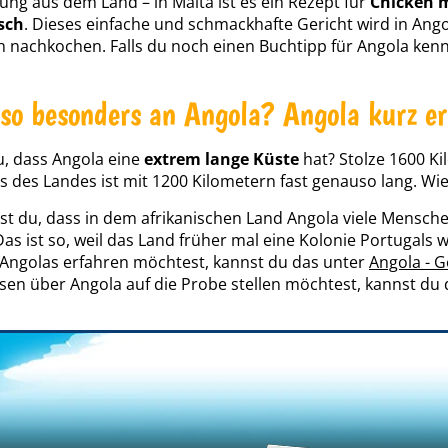
tung aus dem Land – in Malta ist es ein Rezept für
Chicken m
sch
. Dieses einfache und schmackhafte Gericht wird in Ang
h nachkochen. Falls du noch einen Buchtipp für Angola kenn
 so besonders an Angola? Angola kurz er
, dass Angola eine
extrem lange Küste
hat? Stolze 1600 Ki
ss des Landes ist mit 1200 Kilometern fast genauso lang. Wi
t du, dass in dem afrikanischen Land Angola viele Mensch
as ist so, weil das Land früher mal eine Kolonie Portugals
Angolas erfahren möchtest, kannst du das unter
Angola - G
sen über Angola auf die Probe stellen möchtest, kannst du