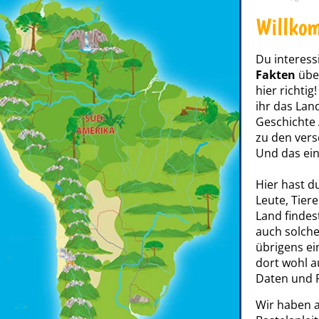
Willkom
Du interess
Fakten
über
hier richtig
ihr das Lan
Geschichte 
zu den ver
Und das ein
Hier hast d
Leute, Tier
Land findes
auch solche
übrigens ein
dort wohl a
Daten und F
Wir haben 