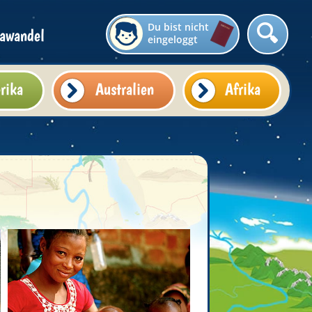
Du bist nicht
awandel
eingeloggt
rika
Australien
Afrika