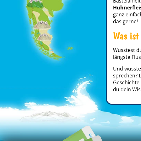
Bastelanlei
Hühnerflei
ganz einfac
das gerne!
Was ist
Wusstest du
längste Flu
Und wusstes
sprechen? D
Geschichte 
du dein Wis