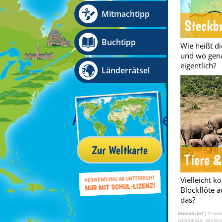
Mitmachtipp
Steckbr
Buchtipp
Wie heißt d
und wo gena
eigentlich?
Länderrätsel
Zur Weltkarte
Tiere &
Vielleicht 
Blockflöte 
das?
Steckbrief
[ © wik
wikimedia, gemein