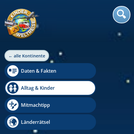
← alle Kontinente
Daten & Fakten
Alltag & Kinder
Mitmachtipp
Länderrätsel