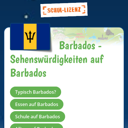
Barbados -
Sehenswürdigkeiten auf
Barbados
Typisch Barbados?
Essen auf Barbados
Schule auf Barbados