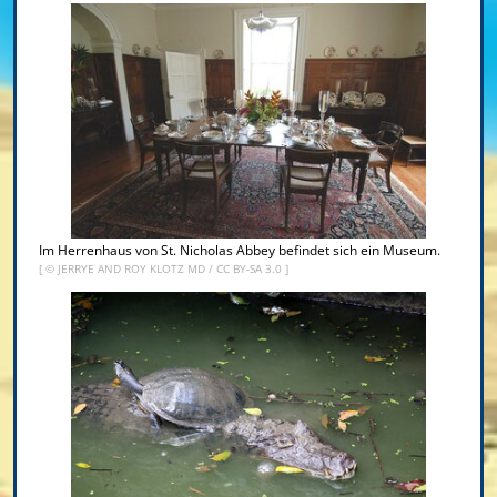
Im Herrenhaus von St. Nicholas Abbey befindet sich ein Museum.
[ ©
JERRYE AND ROY KLOTZ MD
/
CC BY-SA 3.0
]