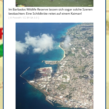
Im Barbados Wildlife Reserve lassen sich sogar solche Szenen
beobachten: Eine Schildkröte reitet auf einem Kaiman!
[ ©
Postdlf
/
CC BY-SA 3.0
]