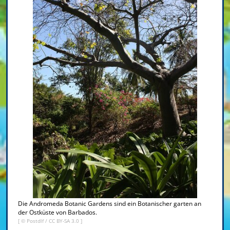
Die Andromeda Botanic Gardens sind ein Botanischer garten an
der Ostküste von Barbados.
[ ©
Postdlf
/
CC BY-SA 3.0
]