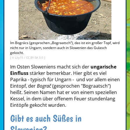
Im Bogrács (gesprochen „Bograatsch“), das ist ein großer Topf, wird
nicht nur in Ungarn, sondern auch in Slowenien das Gulasch
gekocht.
[ ©
Lily15
/
CC BY-SA 3.0
]
Im Osten Sloweniens macht sich der
ungarische
Einfluss
stärker bemerkbar. Hier gibt es viel
Paprika - typisch für Ungarn - und vor allem einen
Eintopf, der
Bograč
(gesprochen "Bograatsch")
heißt. Seinen Namen hat er von einem speziellen
Kessel, in dem über offenem Feuer stundenlang
Eintöpfe gekocht wurden.
Gibt es auch Süßes in
Slowenien?