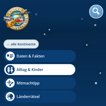
← alle Kontinente
Daten & Fakten
Alltag & Kinder
Mitmachtipp
Länderrätsel