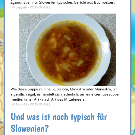
Žganci ist ein für Slowenien typisches Gericht aus Buchweizen.
[ © copyleft /
CC BY-SA 4.0
]
Wie diese Suppe nun heißt, ob Jota, Minestra oder Maneštra, ist
eigentlich egal, es handelt sich jedenfalls um eine Gemüsesuppe
mediterraner Art - nach Art des Mittelmeers.
[ ©
Petar43
/
CC BY-SA 4.0
]
Und was ist noch typisch für
Slowenien?