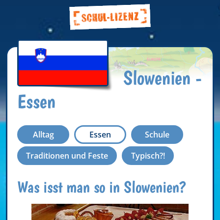
Slowenien -
Essen
Alltag
Essen
Schule
Traditionen und Feste
Typisch?!
Was isst man so in Slowenien?