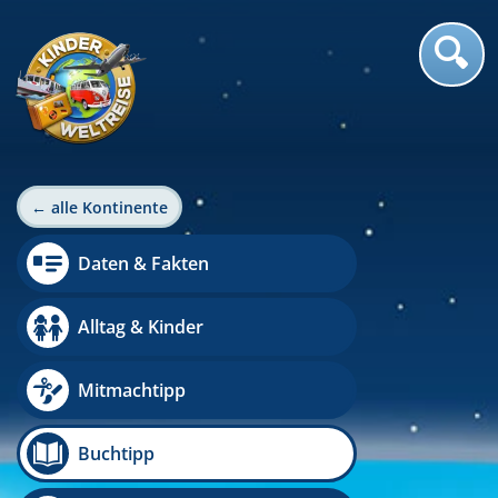
← alle Kontinente
Daten & Fakten
Alltag & Kinder
Mitmachtipp
Buchtipp