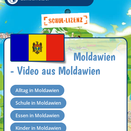
Moldawien
- Video aus Moldawien
Alltag in Moldawien
Schule in Moldawien
Essen in Moldawien
Kinder in Moldawien