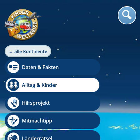
← alle Kontinente
Daten & Fakten
Alltag & Kinder
Hilfsprojekt
Mitmachtipp
Länderrätsel