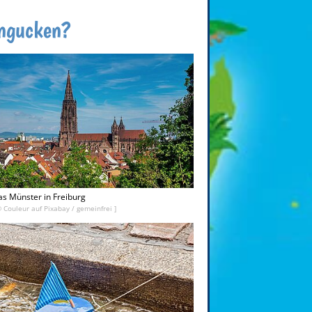
angucken?
s Münster in Freiburg
© Couleur auf Pixabay / gemeinfrei ]