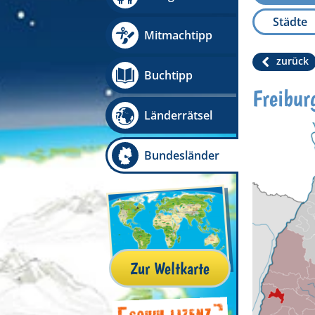
Städte
Mitmachtipp
zurück
Buchtipp
Freibur
Länderrätsel
Bundesländer
Zur Weltkarte