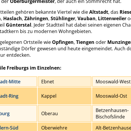
t der
Oberbürgermeister
, der auch ein Stimmrecht hat.
tteilen gehören bekannte Viertel wie die
Altstadt
, das
Riese
n
,
Haslach
,
Zähringen
,
Stühlinger
,
Vauban
,
Littenweiler
o
eil
Günterstal
. Jeder Stadtteil hat dabei seinen eigenen Cha
Stadtkern bis zu modernen Wohngebieten.
 gelegenen Ortsteile wie
Opfingen
,
Tiengen
oder
Munzinge
nständige Dörfer gewesen und heute eingemeindet. Auch do
atur entdecken.
ile Freiburgs im Einzelnen:
tadt-Mitte
Ebnet
Mooswald-West
tadt-Ring
Kappel
Mooswald-Ost
Betzenhausen-
burg
Oberau
Bischofslinde
dern-Süd
Oberwiehre
Alt-Betzenhaus