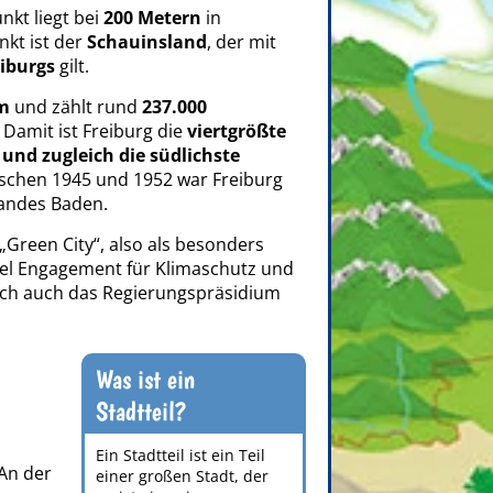
nkt liegt bei
200 Metern
in
nkt ist der
Schauinsland
, der mit
iburgs
gilt.
m
und zählt rund
237.000
 Damit ist Freiburg die
viertgrößte
und zugleich die südlichste
schen 1945 und 1952 war Freiburg
andes Baden.
 „Green City“, also als besonders
iel Engagement für Klimaschutz und
sich auch das Regierungspräsidium
Was ist ein
Stadtteil?
Ein Stadtteil ist ein Teil
 An der
einer großen Stadt, der