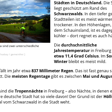
Städten in Deutschland.
Die 
liegt geschützt am Rand des
Schwarzwalds
. In den tiefer 
Stadtteilen ist es meist wärme
trockener. In den Höhenlagen, 
dem Schauinsland, ist es dage
kühler – dort regnet es auch hä
Die
durchschnittliche
a sind zwei unterschiedliche
Jahrestemperatur
in Freiburg 
Pixabay / gemeinfrei ]
etwa 11,4 Grad Celsius
. Im
So
Winter
bleibt es meist mild.
fällt im Jahr etwa
837 Millimeter Regen
. Das ist fast genau
t. Die
meisten Regentage
gibt es zwischen
Mai und Augu
sind die
Tropennächte
in Freiburg – also Nächte, in denen 
e deutsche Stadt hat so viele davon! Der Grund ist der
Höll
al vom Schwarzwald in die Stadt weht.