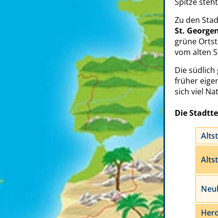
Spitze steh
Zu den Stad
St. George
grüne Ortst
vom alten 
Die südlich
früher eige
sich viel N
Die Stadtte
Alts
Alts
Neu
Her