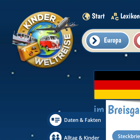
Start
Lexikon
Europa
im Breisg
Daten & Fakten
Steckbri
Alltag & Kinder