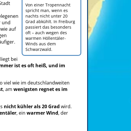
Stadt
Von einer Tropennacht
spricht man, wenn es
gelegenen
nachts nicht unter 20
Grad abkühlt. In Freiburg
r und
passiert das besonders
wie auf
oft – auch wegen des
gen
warmen Höllentäler-
ufiger.
Winds aus dem
Schwarzwald.
liegt bei
mmer ist es oft heiß, und im
 so viel wie im deutschlandweiten
st
, am
wenigsten regnet es im
es
nicht kühler als 20 Grad
wird.
entäler
, ein
warmer Wind
, der