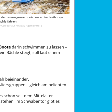
nder lassen gerne Böotchen in den Freiburger
chle fahren.
© Couleur auf Pixabay / gemeinfrei ]
 Boote
darin schwimmen zu lassen –
n Bächle steigt, soll laut einem
nah beieinander.
Altersgruppen – gleich am beliebten
es schon seit dem Mittelalter.
e stehen. Im Schwabentor gibt es