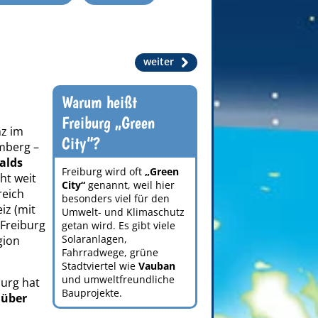
weiter
Warum heißt
Freiburg „Green
nz im
City“?
mberg –
alds
Freiburg wird oft
„Green
cht weit
City“
genannt, weil hier
reich
besonders viel für den
iz (mit
Umwelt- und Klimaschutz
 Freiburg
getan wird. Es gibt viele
Solaranlagen,
gion
Fahrradwege, grüne
Stadtviertel wie
Vauban
und umweltfreundliche
urg hat
Bauprojekte.
 über