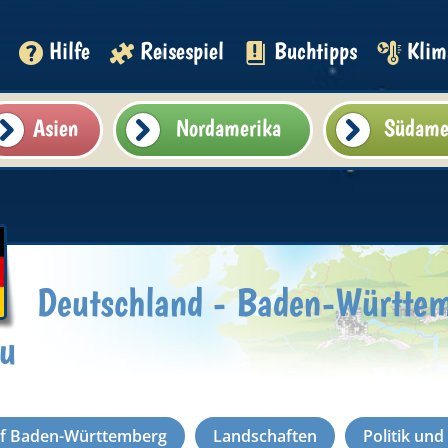
Hilfe
Reisespiel
Buchtipps
Klim
Asien
Nordamerika
Südame
Deutschland - Baden-Württem
au
ef Baden-Württemberg
Landschaften
Politik un