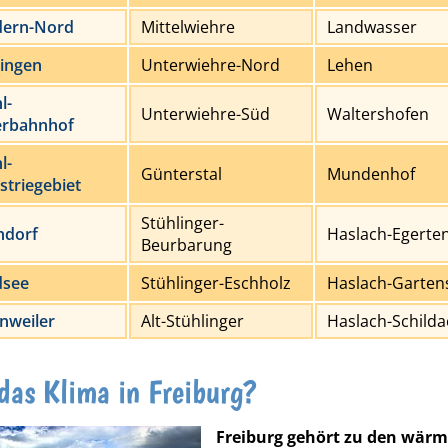
dern-Nord
Mittelwiehre
Landwasser
ingen
Unterwiehre-Nord
Lehen
l-
Unterwiehre-Süd
Waltershofen
erbahnhof
l-
Günterstal
Mundenhof
striegebiet
Stühlinger-
hdorf
Haslach-Egerte
Beurbarung
dsee
Stühlinger-Eschholz
Haslach-Garten
enweiler
Alt-Stühlinger
Haslach-Schilda
 das Klima in Freiburg?
Freiburg gehört zu den wär