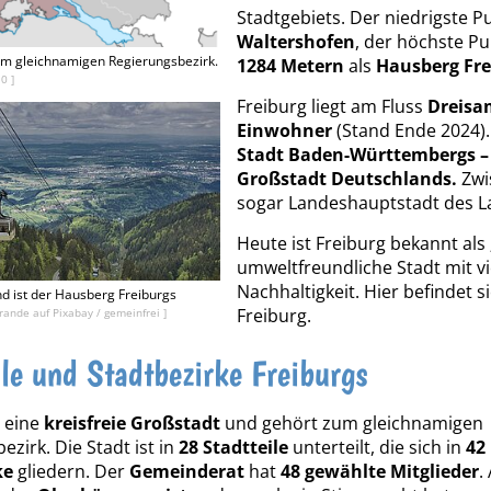
Stadtgebiets. Der niedrigste Pu
Waltershofen
, der höchste Pu
im gleichnamigen Regierungsbezirk.
1284 Metern
als
Hausberg Fre
.0
]
Freiburg liegt am Fluss
Dreisa
Einwohner
(Stand Ende 2024).
Stadt Baden-Württembergs – 
Großstadt Deutschlands.
Zwi
sogar Landeshauptstadt des L
Heute ist Freiburg bekannt als
umweltfreundliche Stadt mit v
Nachhaltigkeit. Hier befindet 
d ist der Hausberg Freiburgs
Freiburg.
rande auf Pixabay / gemeinfrei ]
ile und Stadtbezirke Freiburgs
t eine
kreisfreie Großstadt
und gehört zum gleichnamigen
zirk. Die Stadt ist in
28 Stadtteile
unterteilt, die sich in
42
ke
gliedern. Der
Gemeinderat
hat
48 gewählte Mitglieder
.