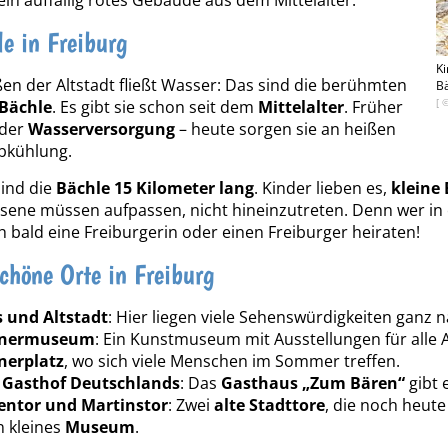
e in Freiburg
Ki
ßen der Altstadt fließt Wasser: Das sind die berühmten
Bä
[ 
 Bächle
. Es gibt sie schon seit dem
Mittelalter
. Früher
 der
Wasserversorgung
– heute sorgen sie an heißen
bkühlung.
ind die
Bächle 15 Kilometer lang
. Kinder lieben es,
kleine
ene müssen aufpassen, nicht hineinzutreten. Denn wer in ei
h bald eine Freiburgerin oder einen Freiburger heiraten!
chöne Orte in Freiburg
 und Altstadt
: Hier liegen viele Sehenswürdigkeiten ganz 
inermuseum
: Ein Kunstmuseum mit Ausstellungen für alle 
nerplatz
, wo sich viele Menschen im Sommer treffen.
r Gasthof Deutschlands
: Das
Gasthaus „Zum Bären“
gibt 
ntor und Martinstor
: Zwei
alte Stadttore
, die noch heut
n kleines
Museum
.