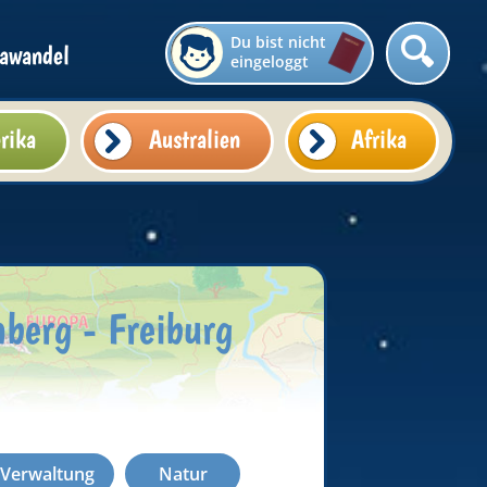
Du bist nicht
awandel
eingeloggt
rika
Australien
Afrika
berg - Freiburg
d Verwaltung
Natur