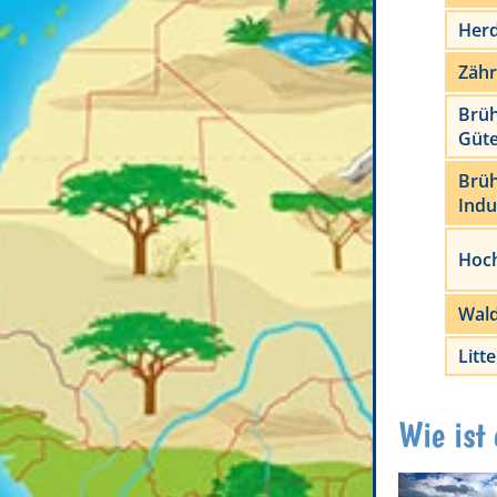
Her
Zähr
Brüh
Güt
Brüh
Indu
Hoc
Wal
Litt
Wie ist