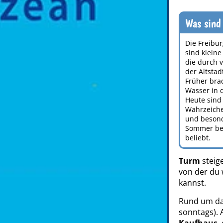
Was sind
Die Freibu
sind kleine
die durch v
der Altstadt
Früher bra
Wasser in d
Heute sind 
Wahrzeiche
und beson
Sommer be
beliebt.
Turm
steige
von der du 
kannst.
Rund um das
sonntags). 
Kaufhaus
,