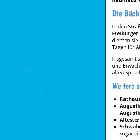
Die Bächl
In den Stra
Freiburger
dienten sie
Tagen für A
Insgesamt s
und Erwachs
alten Spruc
Weitere s
Rathaus
August
Augusti
Älteste
Schwabe
sogar ei