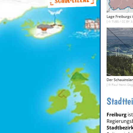
Lage Freiburgs 
[ ©
TUBS
/
CC BY 3
Der Schauinslan
[ © Paul Henri Deg
Stadtte
Freiburg
is
Regierungsbe
Stadtbezir