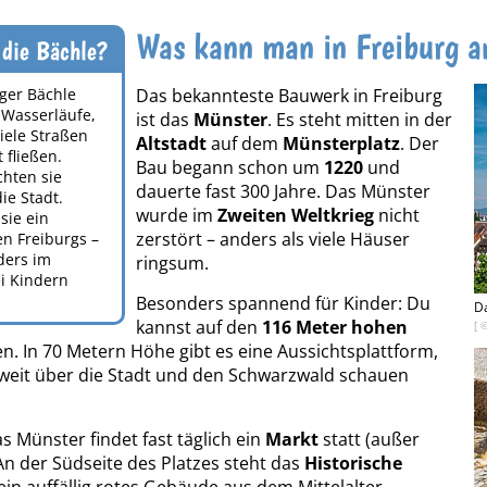
Was kann man in Freiburg 
 die Bächle?
rger Bächle
Das bekannteste Bauwerk in Freiburg
 Wasserläufe,
ist das
Münster
. Es steht mitten in der
iele Straßen
Altstadt
auf dem
Münsterplatz
. Der
 fließen.
Bau begann schon um
1220
und
chten sie
dauerte fast 300 Jahre. Das Münster
ie Stadt.
wurde im
Zweiten Weltkrieg
nicht
sie ein
zerstört – anders als viele Häuser
n Freiburgs –
ders im
ringsum.
i Kindern
Besonders spannend für Kinder: Du
Da
kannst auf den
116 Meter hohen
[ 
n. In 70 Metern Höhe gibt es eine Aussichtsplattform,
weit über die Stadt und den Schwarzwald schauen
 Münster findet fast täglich ein
Markt
statt (außer
An der Südseite des Platzes steht das
Historische
 ein auffällig rotes Gebäude aus dem Mittelalter.