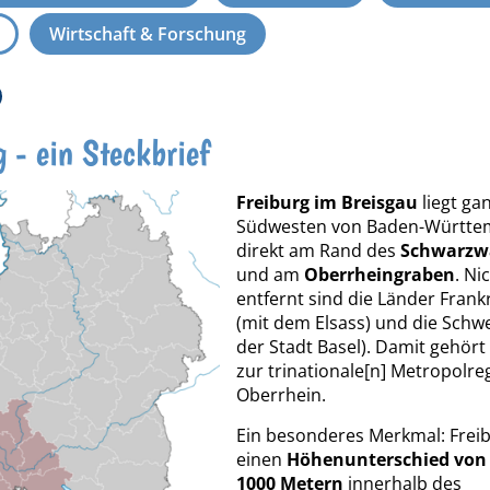
Wirtschaft & Forschung
g - ein Steckbrief
Freiburg im Breisgau
liegt ga
Südwesten von Baden-Württe
direkt am Rand des
Schwarzw
und am
Oberrheingraben
. Ni
entfernt sind die Länder Frank
(mit dem Elsass) und die Schwe
der Stadt Basel). Damit gehört
zur trinationale[n] Metropolre
Oberrhein.
Ein besonderes Merkmal: Freib
einen
Höhenunterschied von
1000 Metern
innerhalb des