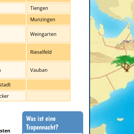
Tiengen
Munzingen
Weingarten
Rieselfeld
n
Vauban
stadt
cker
Was ist eine
Tropennacht?
msten