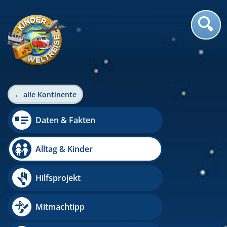
← alle Kontinente
Daten & Fakten
Alltag & Kinder
Hilfsprojekt
Mitmachtipp