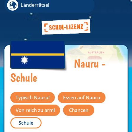
Länderrätsel
Nauru -
Schule
Typisch Nauru!
Essen auf Nauru
Von reich zu arm!
Chancen
Schule