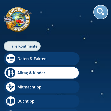
← alle Kontinente
Daten & Fakten
Alltag & Kinder
Mitmachtipp
Buchtipp