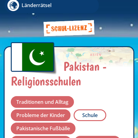
Länderrätsel
Pakistan -
Religionsschulen
Traditionen und Alltag
Probleme der Kinder
Schule
Pakistanische Fußbälle