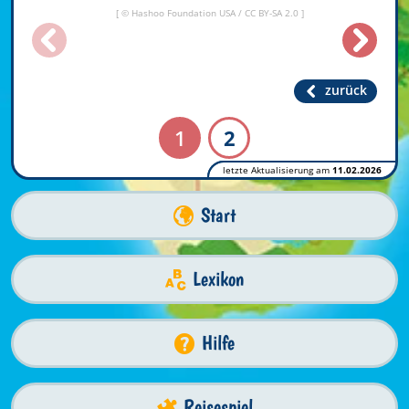
[ ©
Hashoo Foundation USA
/
CC BY-SA 2.0
]
zurück
1
2
letzte Aktualisierung am
11.02.2026
Start
Lexikon
Hilfe
Reisespiel