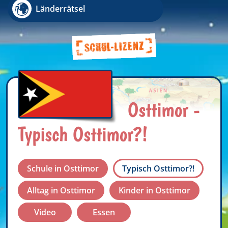
Länderrätsel
Osttimor -
Typisch Osttimor?!
Schule in Osttimor
Typisch Osttimor?!
Alltag in Osttimor
Kinder in Osttimor
Video
Essen