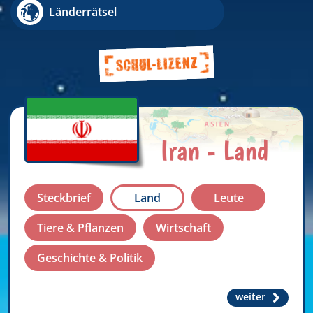
Länderrätsel
Iran - Land
Steckbrief
Land
Leute
Tiere & Pflanzen
Wirtschaft
Geschichte & Politik
weiter