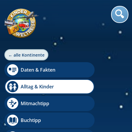
← alle Kontinente
Daten & Fakten
Alltag & Kinder
Mitmachtipp
Buchtipp