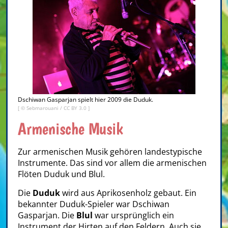
Dschiwan Gasparjan spielt hier 2009 die Duduk.
[ © Sebmarouani /
CC BY 3.0
]
Armenische Musik
Zur armenischen Musik gehören landestypische
Instrumente. Das sind vor allem die armenischen
Flöten Duduk und Blul.
Die
Duduk
wird aus Aprikosenholz gebaut. Ein
bekannter Duduk-Spieler war Dschiwan
Gasparjan. Die
Blul
war ursprünglich ein
Instrument der Hirten auf den Feldern. Auch sie