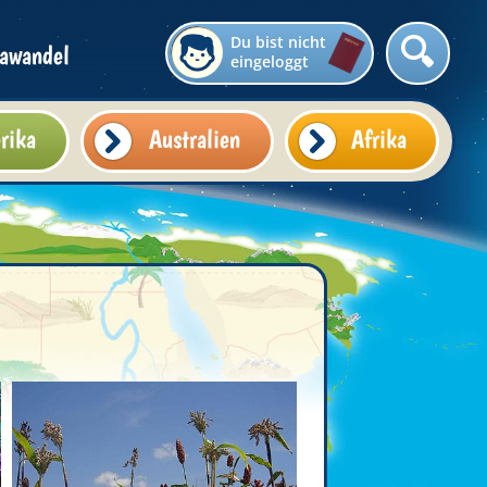
Du bist nicht
awandel
eingeloggt
rika
Australien
Afrika