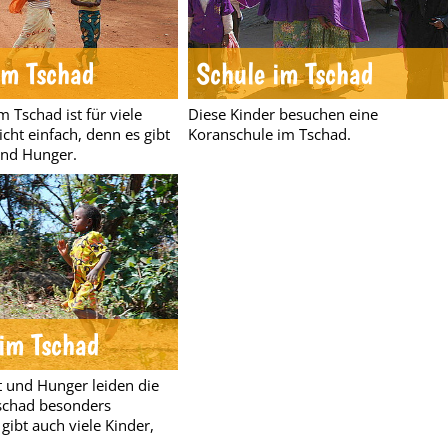
im Tschad
Schule im Tschad
 Tschad ist für viele
Diese Kinder besuchen eine
cht einfach, denn es gibt
Koranschule im Tschad.
und Hunger.
 im Tschad
 und Hunger leiden die
schad besonders
gibt auch viele Kinder,
.