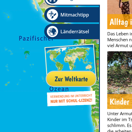
Mitmachtipp
Alltag 
Länderrätsel
Das Leben im
Menschen ni
viel Armut 
Zur Weltkarte
Kinder
Unter Armut
Kinder im T
schlimm. Es 
die arbeiten