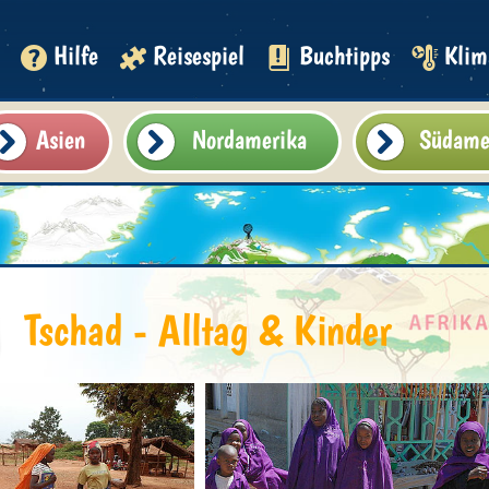
Hilfe
Reisespiel
Buchtipps
Klim
Asien
Nordamerika
Südame
Tschad - Alltag & Kinder