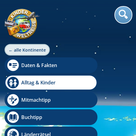
← alle Kontinente
Daten & Fakten
Alltag & Kinder
Mitmachtipp
Buchtipp
Länderrätsel