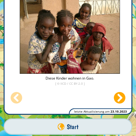
Diese Kinder wohnen in Gao.
[ ©
IICD
/
CC BY-2.0
]
letzte Aktualisierung am
23.10.2023
Start