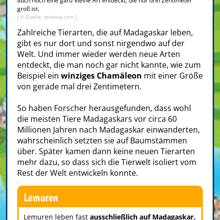
auch noch eine ganz kleine Art entdeckt, die nur drei Zentimeter
groß ist.
[ © Quelle: pixabay.com ]
Zahlreiche Tierarten, die auf Madagaskar leben,
gibt es nur dort und sonst nirgendwo auf der
Welt. Und immer wieder werden neue Arten
entdeckt, die man noch gar nicht kannte, wie zum
Beispiel ein
winziges Chamäleon
mit einer Größe
von gerade mal drei Zentimetern.
So haben Forscher herausgefunden, dass wohl
die meisten Tiere Madagaskars vor circa 60
Millionen Jahren nach Madagaskar einwanderten,
wahrscheinlich setzten sie auf Baumstämmen
über. Später kamen dann keine neuen Tierarten
mehr dazu, so dass sich die Tierwelt isoliert vom
Rest der Welt entwickeln konnte.
Lemuren
Lemuren leben fast
ausschließlich auf Madagaskar.