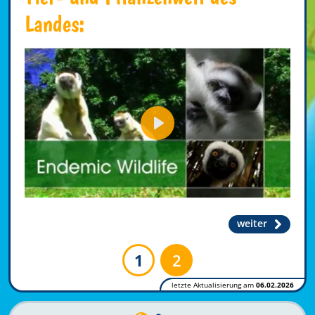
Landes:
Play
weiter
1
2
letzte Aktualisierung am
06.02.2026