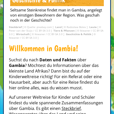
Seltsame Steinkreise findet man in Gambia, angelegt
von einstigen Bewohnern der Region. Was geschah
noch in der Geschichte?
Steckbrief
[ © Quelle: pixabay.com ]
Land
[ ©
Radosław Botev
]
Leute
[ ©
Peter van der Sluijs /
CC BY-SA 3.0
]
Tiere & Pflanzen
[ ©
Ikiwaner
/
CC BY-SA
3.0
]
Wirtschaft
[ ©
Ikiwaner
/
CC BY-SA 3.0
]
Geschichte & Politik
[ ©
Ikiwaner
/
CC BY-SA 3.0
]
Willkommen in Gambia!
Suchst du nach
Daten und Fakten
über
Gambia
? Möchtest du Informationen über das
kleinste Land Afrikas? Dann bist du auf der
Kinderweltreise richtig! Für ein Referat oder eine
Hausarbeit, aber auch für eine Reise findest du
hier online alles, was du wissen musst.
Auf unserer Weltreise für Kinder und Schüler
findest du viele spannende Zusammenfassungen
über Gambia. Es gibt einen
Steckbrief
,