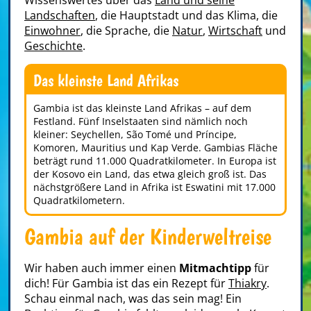
Wissenswertes über das
Land und seine
Landschaften
, die Hauptstadt und das Klima, die
Einwohner
, die Sprache, die
Natur
,
Wirtschaft
und
Geschichte
.
Das kleinste Land Afrikas
Gambia ist das kleinste Land Afrikas – auf dem
Festland. Fünf Inselstaaten sind nämlich noch
kleiner: Seychellen, São Tomé und Príncipe,
Komoren, Mauritius und Kap Verde. Gambias Fläche
beträgt rund 11.000 Quadratkilometer. In Europa ist
der Kosovo ein Land, das etwa gleich groß ist. Das
nächstgrößere Land in Afrika ist Eswatini mit 17.000
Quadratkilometern.
Gambia auf der Kinderweltreise
Wir haben auch immer einen
Mitmachtipp
für
dich! Für Gambia ist das ein Rezept für
Thiakry
.
Schau einmal nach, was das sein mag! Ein