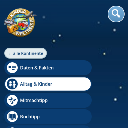
← alle Kontinente
Daten & Fakten
Alltag & Kinder
Mitmachtipp
Buchtipp