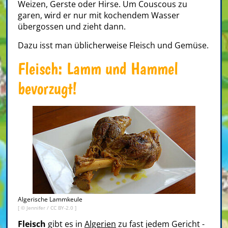
Weizen, Gerste oder Hirse. Um Couscous zu
garen, wird er nur mit kochendem Wasser
übergossen und zieht dann.
Dazu isst man üblicherweise Fleisch und Gemüse.
Fleisch: Lamm und Hammel
bevorzugt!
Algerische Lammkeule
[ ©
Jennifer
/
CC BY-2.0
]
Fleisch
gibt es in
Algerien
zu fast jedem Gericht -