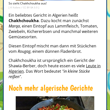
So sieht Chakhchoukha aus!
[ ©
Xufanc
/
CC BY-SA 3.0
]
Ein beliebtes Gericht in Algerien heißt
Chakhchoukha
. Dazu kocht man zunächst
Marqa
, einen Eintopf aus Lammfleisch, Tomaten,
Zwiebeln, Kichererbsen und manchmal weiteren
Gemüsesorten.
Diesen Eintopf mischt man dann mit Stückchen
vom
Rougag
, einem dünnen Fladenbrot.
Chakhchoukha ist ursprünglich ein Gericht der
Shawia-Berber, doch heute essen es viele
Leute in
Algerien
. Das Wort bedeutet
"in kleine Stücke
reißen"
.
Noch mehr algerische Gerichte