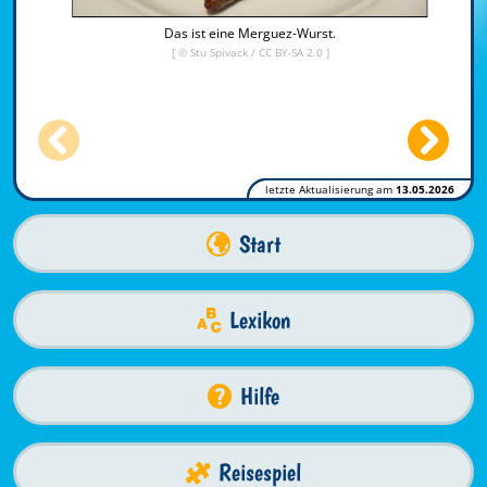
Das ist eine Merguez-Wurst.
[ ©
Stu Spivack
/
CC BY-SA 2.0
]
letzte Aktualisierung am
13.05.2026
Start
Lexikon
Hilfe
Reisespiel