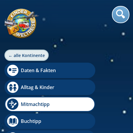
← alle Kontinente
Daten & Fakten
Alltag & Kinder
Mitmachtipp
Buchtipp