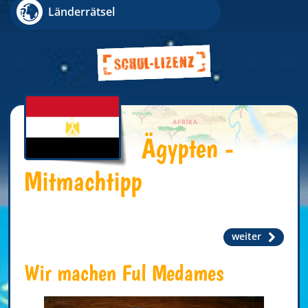
Länderrätsel
Ägypten -
Mitmachtipp
weiter
Wir machen Ful Medames