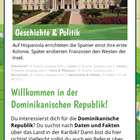
Geschichte & Politik
Auf Hispaniola errichteten die Spanier einst ihre erste
Kolonie. Später eroberten Franzosen den Westen der
Insel.
Steckbrief
[ © Quelle: pixabay.com ]
Land
[ © Quelle: pixabay.com ]
Leute
[
© Quelle: pixabay.com ]
Tiere & Pflanzen
[ © Quelle: pixabay.com ]
Wirtschaft
[ © Quelle: pixabay.com ]
Geschichte & Politik
[ © K-Bien /
CC BY-
SA 3.0
]
Willkommen in der
Dominikanischen Republik!
Du interessierst dich für die
Dominikanische
Republik
? Du suchst nach
Daten und Fakten
über das Land in der Karibik? Dann bist du hier
richtig! Vielleicht sollst du auch ein Referat über