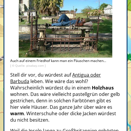
Auch auf einem Friedhof kann man ein Päuschen machen...
[ © Quelle: pixabay.com ]
Stell dir vor, du würdest auf
Antigua oder
Barbuda
leben. Wie wäre das wohl?
Wahrscheinlich würdest du in einem
Holzhaus
wohnen. Das wäre vielleicht pastellgrün oder gelb
gestrichen, denn in solchen Farbtönen gibt es
hier viele Häuser. Das ganze Jahr über wäre es
warm
. Winterschuhe oder dicke Jacken würdest
du nicht besitzen.
Weil die Inseln lange zu
Großbritannien
gehörten,