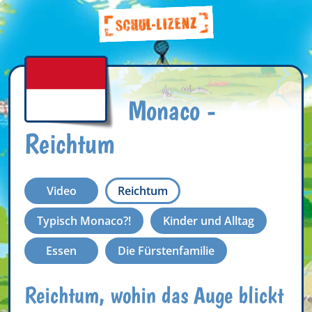
Monaco -
Reichtum
Video
Reichtum
Typisch Monaco?!
Kinder und Alltag
Essen
Die Fürstenfamilie
Reichtum, wohin das Auge blickt