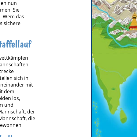
sen nun
men. Sie
ht. Wem das
s sichere
taffellauf
lwettkämpfen
Mannschaften
trecke
ellen sich in
eneinander mit
it dem
eiden los,
um und
Mannschaft, der
Mannschaft, die
h gewonnen.