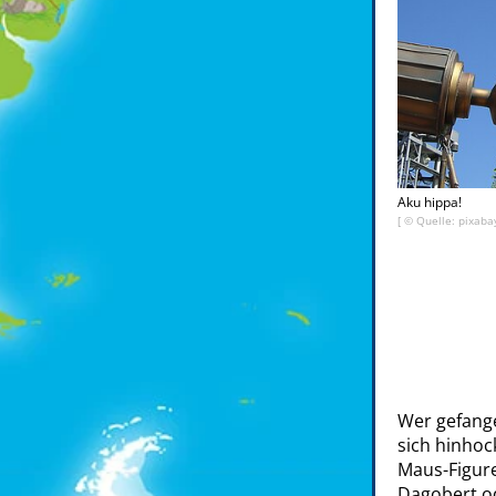
Aku hippa!
[ © Quelle: pixaba
Wer gefange
sich hinho
Maus-Figuren
Dagobert od