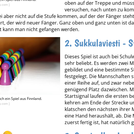
oben auf der Treppe und müs
y.com ]
versuchen, nach unten zu kom
i aber nicht auf die Stufe kommen, auf der der Fänger ste
rt, der wird neuer Fänger. Ganz oben und ganz unten ist da
t kann man nicht gefangen werden.
2. Sukkulaviesti - S
Dieses Spiel ist auch bei Schu
sehr beliebt. Es werden zwei 
gebildet und eine bestimmte S
festgelegt. Die Mannschaften st
einer Reihe auf, und zwar neb
genügend Platz dazwischen. M
Startsignal laufen die ersten b
uch ein Spiel aus Finnland.
kehren am Ende der Strecke 
y.com ]
klatschen den nächsten ihrer 
eine Hand heraushält, ab. Die 
zuerst fertig ist, hat natürlic