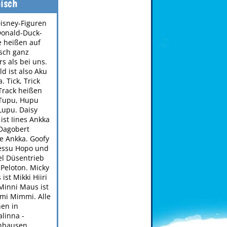
isch
Disney-Figuren
Donald-Duck-
e heißen auf
isch ganz
s als bei uns.
d ist also Aku
. Tick, Trick
Track heißen
 Tupu, Hupu
Lupu. Daisy
ist Iines Ankka
Dagobert
e Ankka. Goofy
Hessu Hopo und
el Düsentrieb
 Peloton. Micky
ist Mikki Hiiri
Minni Maus ist
mi Mimmi. Alle
en in
linna -
nhausen.