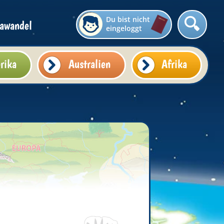
Du bist nicht
awandel
eingeloggt
rika
Australien
Afrika