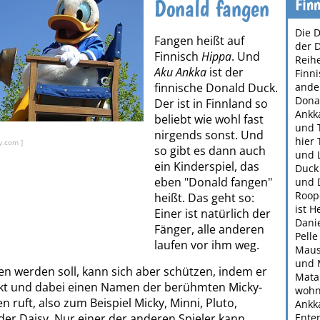
Finn
Donald fangen
Die 
Fangen heißt auf
der 
Finnisch
Hippa
. Und
Reih
Aku Ankka
ist der
Finn
finnische Donald Duck.
ander
Donal
Der ist in Finnland so
Ankka
beliebt wie wohl fast
und 
nirgends sonst. Und
hier
y.com ]
so gibt es dann auch
und 
ein Kinderspiel, das
Duck 
eben "Donald fangen"
und 
Roop
heißt. Das geht so:
ist 
Einer ist natürlich der
Dani
Fänger, alle anderen
Pelle
laufen vor ihm weg.
Maus 
und 
n werden soll, kann sich aber schützen, indem er
Mata
ckt und dabei einen Namen der berühmten Micky-
wohn
 ruft, also zum Beispiel Micky, Minni, Pluto,
Ankka
er Daisy. Nur einer der anderen Spieler kann
Ente