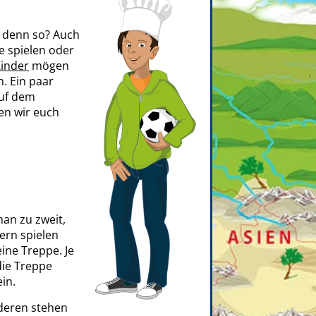
denn so? Auch
e spielen oder
Kinder
mögen
. Ein paar
auf dem
len wir euch
man zu zweit,
ern spielen
ine Treppe. Je
die Treppe
in.
nderen stehen