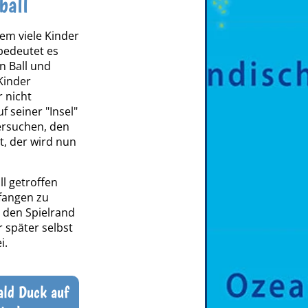
ball
 dem viele Kinder
bedeutet es
n Ball und
Kinder
 nicht
 seiner "Insel"
ersuchen, den
t, der wird nun
l getroffen
efangen zu
 den Spielrand
 später selbst
i.
ald Duck auf