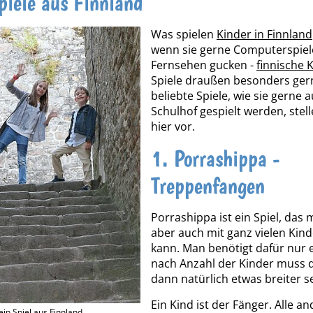
piele aus Finnland
Was spielen
Kinder in Finnland
wenn sie gerne Computerspiel
Fernsehen gucken -
finnische 
Spiele draußen besonders gern
beliebte Spiele, wie sie gerne 
Schulhof gespielt werden, stel
hier vor.
1. Porrashippa -
Treppenfangen
Porrashippa ist ein Spiel, das 
aber auch mit ganz vielen Kind
kann. Man benötigt dafür nur e
nach Anzahl der Kinder muss 
dann natürlich etwas breiter se
Ein Kind ist der Fänger. Alle a
ein Spiel aus Finnland.