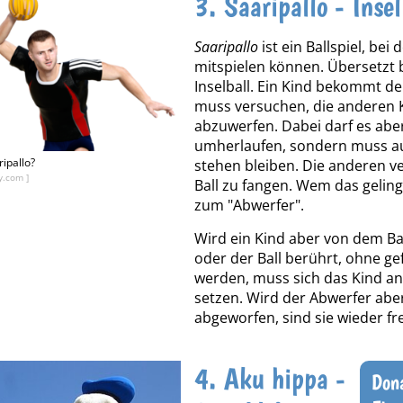
3. Saaripallo - Insel
Saaripallo
ist ein Ballspiel, bei
mitspielen können. Übersetzt 
Inselball. Ein Kind bekommt de
muss versuchen, die anderen 
abzuwerfen. Dabei darf es aber
umherlaufen, sondern muss auf
ripallo?
stehen bleiben. Die anderen v
y.com ]
Ball zu fangen. Wem das geling
zum "Abwerfer".
Wird ein Kind aber von dem Bal
oder der Ball berührt, ohne g
werden, muss sich das Kind an
setzen. Wird der Abwerfer aber
abgeworfen, sind sie wieder fre
4. Aku hippa -
Don