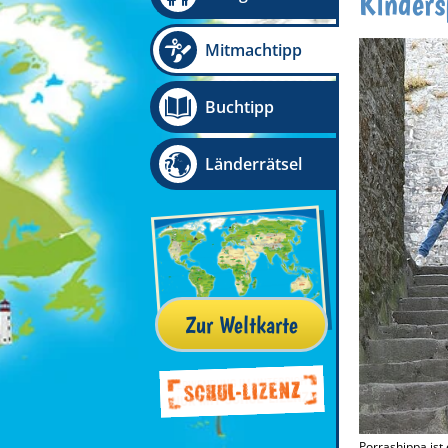
Kinders
Mitmachtipp
Buchtipp
Länderrätsel
Zur Weltkarte
Porrashippa ist 