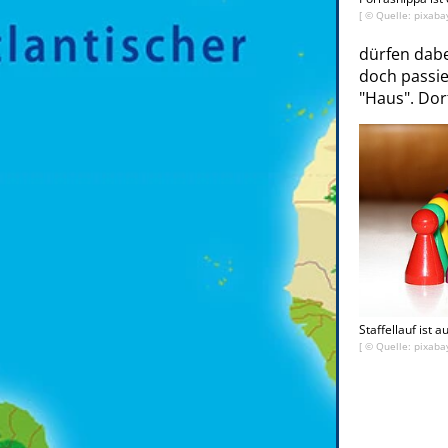
[ © Quelle: pixaba
dürfen dabe
doch passie
"Haus". Dor
Staffellauf ist a
[ © Quelle: pixaba