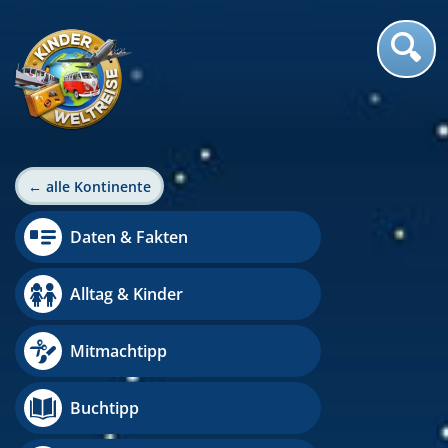
← alle Kontinente
Daten & Fakten
Alltag & Kinder
Mitmachtipp
Buchtipp