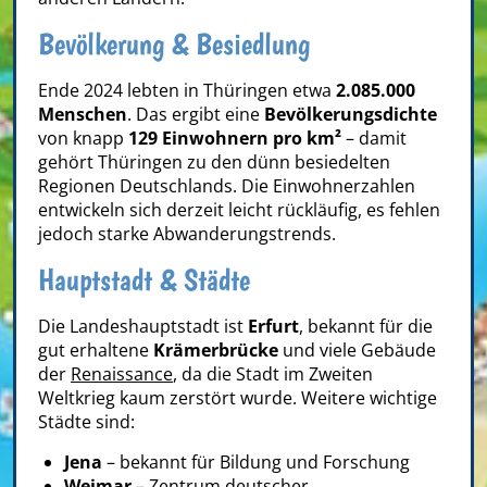
Bevölkerung & Besiedlung
Ende 2024 lebten in Thüringen etwa
2.085.000
Menschen
. Das ergibt eine
Bevölkerungsdichte
von knapp
129 Einwohnern pro km²
– damit
gehört Thüringen zu den dünn besiedelten
Regionen Deutschlands. Die Einwohnerzahlen
entwickeln sich derzeit leicht rückläufig, es fehlen
jedoch starke Abwanderungstrends.
Hauptstadt & Städte
Die Landeshauptstadt ist
Erfurt
, bekannt für die
gut erhaltene
Krämerbrücke
und viele Gebäude
der
Renaissance
, da die Stadt im Zweiten
Weltkrieg kaum zerstört wurde. Weitere wichtige
Städte sind:
Jena
– bekannt für Bildung und Forschung
Weimar
– Zentrum deutscher