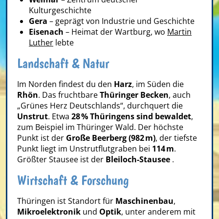
Kulturgeschichte
Gera
– geprägt von Industrie und Geschichte
Eisenach
– Heimat der Wartburg, wo
Martin
Luther
lebte
Landschaft & Natur
Im Norden findest du den
Harz
, im Süden die
Rhön
. Das fruchtbare
Thüringer Becken
, auch
„Grünes Herz Deutschlands“, durchquert die
Unstrut
. Etwa
28 % Thüringens sind bewaldet
,
zum Beispiel im Thüringer Wald. Der höchste
Punkt ist der
Große Beerberg (982 m)
, der tiefste
Punkt liegt im Unstrutflutgraben bei
114 m
.
Größter Stausee ist der
Bleiloch-Stausee
.
Wirtschaft & Forschung
Thüringen ist Standort für
Maschinenbau
,
Mikroelektronik
und
Optik
, unter anderem mit