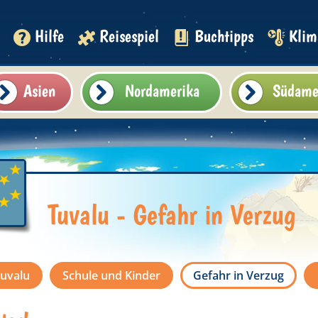
Hilfe
Reisespiel
Buchtipps
Klim
Asien
Nordamerika
Südame
Tuvalu - Gefahr in Verzug
Tuvalu
Schule und Kinder
Gefahr in Verzug