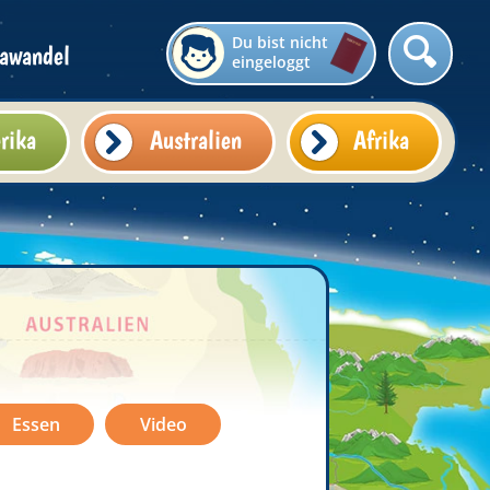
Du bist nicht
awandel
eingeloggt
rika
Australien
Afrika
Essen
Video