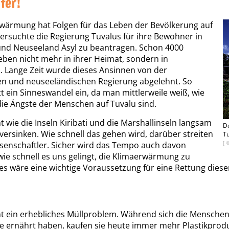
ter!
wärmung hat Folgen für das Leben der Bevölkerung auf
versuchte die Regierung Tuvalus für ihre Bewohner in
und Neuseeland Asyl zu beantragen. Schon 4000
ben nicht mehr in ihrer Heimat, sondern in
 Lange Zeit wurde dieses Ansinnen von der
en und neuseeländischen Regierung abgelehnt. So
tt ein Sinneswandel ein, da man mittlerweile weiß, wie
die Ängste der Menschen auf Tuvalu sind.
t wie die Inseln Kiribati und die Marshallinseln langsam
De
versinken. Wie schnell das gehen wird, darüber streiten
Tu
[ 
ssenschaftler. Sicher wird das Tempo auch davon
ie schnell es uns gelingt, die Klimaerwärmung zu
es wäre eine wichtige Voraussetzung für eine Rettung dieser
ein erhebliches Müllproblem. Während sich die Menschen f
 ernährt haben, kaufen sie heute immer mehr Plastikprod