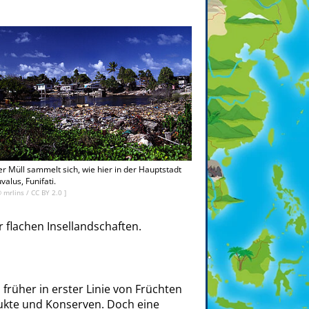
r Müll sammelt sich, wie hier in der Hauptstadt
valus, Funifati.
© mrlins /
CC BY 2.0
]
 flachen Insellandschaften.
rüher in erster Linie von Früchten
ukte und Konserven. Doch eine