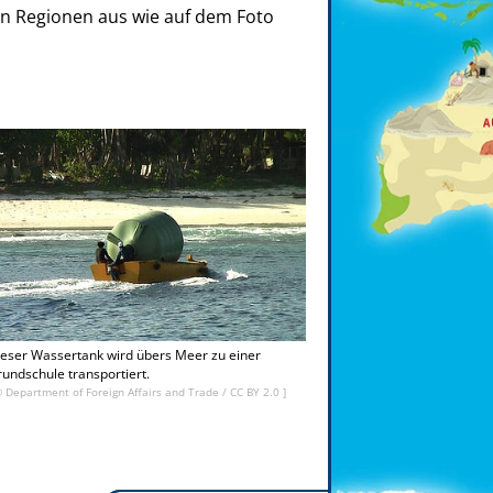
en Regionen aus wie auf dem Foto
eser Wassertank wird übers Meer zu einer
undschule transportiert.
©
Department of Foreign Affairs and Trade
/
CC BY 2.0
]