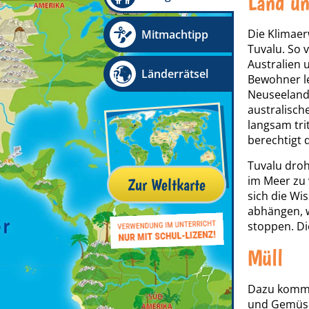
Land un
Die Klimaer
Mitmachtipp
Tuvalu. So 
Australien 
Länderrätsel
Bewohner le
Neuseeland.
australisch
langsam tri
berechtigt 
Tuvalu droh
im Meer zu 
Zur Weltkarte
sich die Wi
abhängen, w
stoppen. Di
Müll
Dazu kommt 
und Gemüse