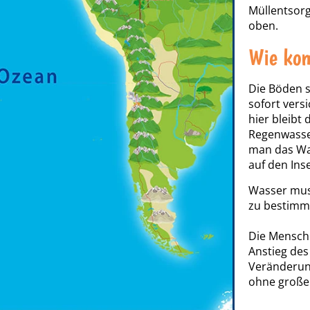
Müllentsorg
oben.
Wie ko
Die Böden 
sofort vers
hier bleibt
Regenwasser
man das Wa
auf den Inse
Wasser mus
zu bestimmt
Die Mensche
Anstieg des
Veränderung
ohne große