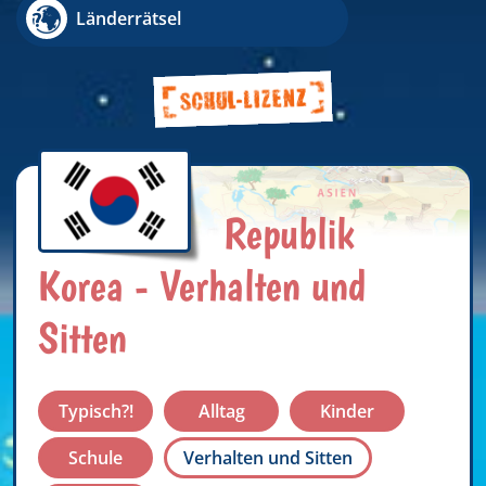
Länderrätsel
Republik
Korea - Verhalten und
Sitten
Typisch?!
Alltag
Kinder
Schule
Verhalten und Sitten