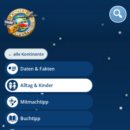
← alle Kontinente
Daten & Fakten
Alltag & Kinder
Mitmachtipp
Buchtipp