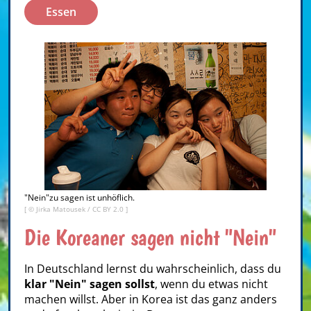
Essen
"Nein"zu sagen ist unhöflich.
[ ©
Jirka Matousek
/
CC BY 2.0
]
Die Koreaner sagen nicht "Nein"
In Deutschland lernst du wahrscheinlich, dass du
klar "Nein" sagen sollst
, wenn du etwas nicht
machen willst. Aber in Korea ist das ganz anders