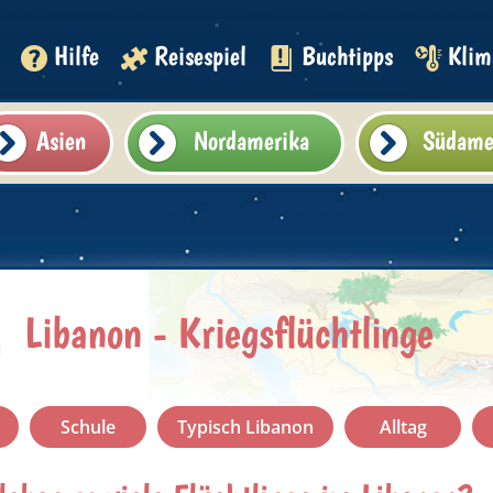
Hilfe
Reisespiel
Buchtipps
Klim
Asien
Nordamerika
Südame
Libanon - Kriegsflüchtlinge
Schule
Typisch Libanon
Alltag