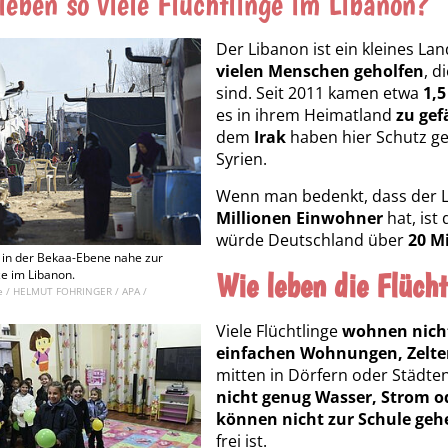
eben so viele Flüchtlinge im Libanon?
Der Libanon ist ein kleines La
vielen Menschen geholfen
, d
sind. Seit 2011 kamen etwa
1,5
es in ihrem Heimatland
zu gef
dem
Irak
haben hier Schutz ges
Syrien.
Wenn man bedenkt, dass der L
Millionen Einwohner
hat, ist
würde Deutschland über
20 Mi
r in der Bekaa-Ebene nahe zur
Wie leben die Flüch
e im Libanon.
nce / HELMUT FOHRINGER / APA /
Viele Flüchtlinge
wohnen nicht
einfachen Wohnungen, Zelte
mitten in Dörfern oder Städten
nicht genug Wasser, Strom 
können nicht zur Schule geh
frei ist.