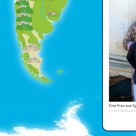
Eine Frau aus Sy
[ © Ann Beatrice C