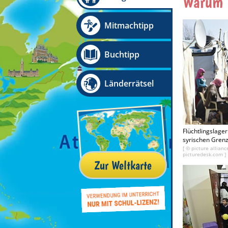
Warum l
Mitmachtipp
Buchtipp
Länderrätsel
Flüchtlingslage
syrischen Grenz
[ © picture allia
picturedesk.com ]
Zur Weltkarte