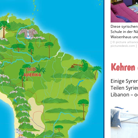
Diese syrischen 
Schule in der Nä
Waisenhaus und
[ © picture allia
picturedesk.com ]
Kehren 
Einige Syre
Teilen Syrie
Libanon – o