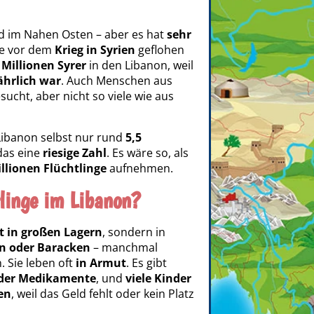
nd im Nahen Osten – aber es hat
sehr
ie vor dem
Krieg in Syrien
geflohen
 Millionen Syrer
in den Libanon, weil
ährlich war
. Auch Menschen aus
ucht, aber nicht so viele wie aus
ibanon selbst nur rund
5,5
 das eine
riesige Zahl
. Es wäre so, als
llionen Flüchtlinge
aufnehmen.
tlinge im Libanon?
 in großen Lagern
, sondern in
n oder Baracken
– manchmal
. Sie leben oft
in Armut
. Es gibt
oder Medikamente
, und
viele Kinder
en
, weil das Geld fehlt oder kein Platz