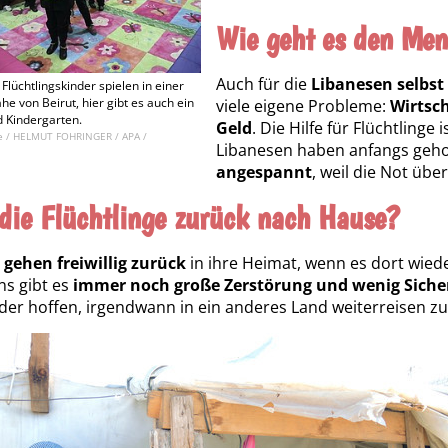
Wie geht es den Me
Auch für die
Libanesen selbst 
Flüchtlingskinder spielen in einer
he von Beirut, hier gibt es auch ein
viele eigene Probleme:
Wirtsch
 Kindergarten.
Geld
. Die Hilfe für Flüchtling
nce / HELMUT FOHRINGER / APA /
Libanesen haben anfangs gehol
angespannt
, weil die Not über
die Flüchtlinge zurück nach Hause?
r
gehen freiwillig zurück
in ihre Heimat, wenn es dort wiede
ns gibt es
immer noch große Zerstörung und wenig Siche
der hoffen, irgendwann in ein anderes Land weiterreisen z