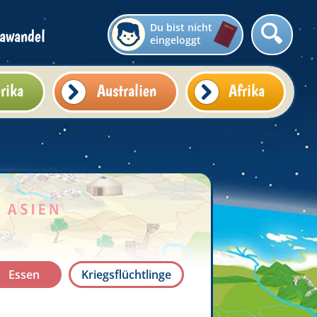
Du bist nicht
awandel
eingeloggt
rika
Australien
Afrika
Essen
Kriegsflüchtlinge