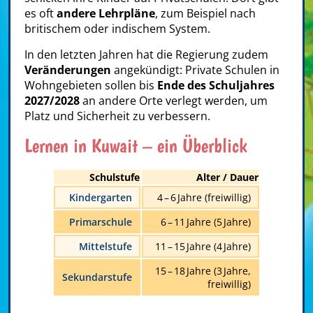
es oft
andere Lehrpläne
, zum Beispiel nach
britischem oder indischem System.
In den letzten Jahren hat die Regierung zudem
Veränderungen
angekündigt: Private Schulen in
Wohngebieten sollen bis
Ende des Schuljahres
2027/2028
an andere Orte verlegt werden, um
Platz und Sicherheit zu verbessern.
Lernen in Kuwait – ein Überblick
Schulstufe
Alter / Dauer
Kindergarten
4 – 6 Jahre (freiwillig)
Primarschule
6 – 11 Jahre (5 Jahre)
Mittelstufe
11 – 15 Jahre (4 Jahre)
15 – 18 Jahre (3 Jahre,
Sekundarstufe
freiwillig)