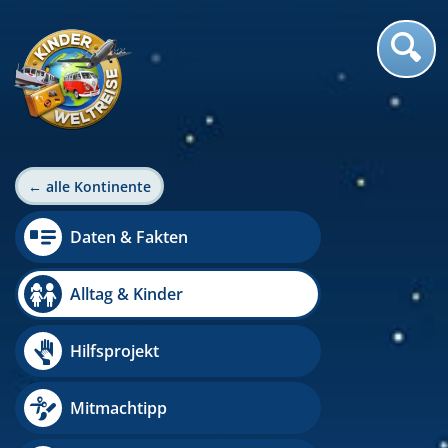
← alle Kontinente
Daten & Fakten
Alltag & Kinder
Hilfsprojekt
Mitmachtipp