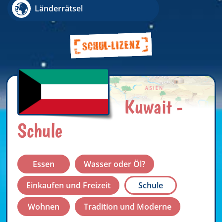
Länderrätsel
Kuwait -
Schule
Essen
Wasser oder Öl?
Einkaufen und Freizeit
Schule
Wohnen
Tradition und Moderne