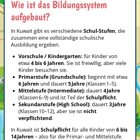
Wie ist das Bildungssystem
aufgebaut?
In Kuwait gibt es verschiedene
Schul‑Stufen
, die
zusammen eine vollständige schulische
Ausbildung ergeben.
Vorschule / Kindergarten:
für Kinder von
etwa
4 bis 6 Jahren
. Sie ist freiwillig, aber viele
Kinder besuchen sie.
Primarstufe (Grundschule):
beginnt mit etwa
6 Jahren
und dauert
5 Jahre
(Klassen 1–5).
Mittelstufe (Intermediate):
dauert
4 Jahre
(Klassen 6–9) und ist Teil der
Schulpflicht
.
Sekundarstufe (High School):
dauert
3 Jahre
(Klassen 10–12), aber sie ist
nicht
verpflichtend
.
In Kuwait ist
Schulpflicht
für alle Kinder von
6 bis
14 Jahren
– also für die Primar‑ und Mittelstufe.