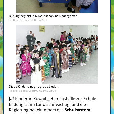
Bildung beginnt in Kuwait schon im Kindergarten.
[ ©
RajatKansal
/
CC BY-SA 2.0
]
Diese Kinder singen gerade Lieder.
[ ©
Steve & Jem Copley
/
CC BY-SA 2.0
]
Ja!
Kinder in Kuwait gehen fast alle zur Schule.
Bildung ist im Land sehr wichtig, und die
Regierung hat ein modernes
Schulsystem