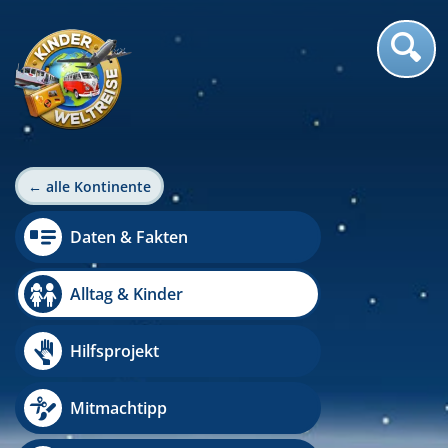
← alle Kontinente
Daten & Fakten
Alltag & Kinder
Hilfsprojekt
Mitmachtipp