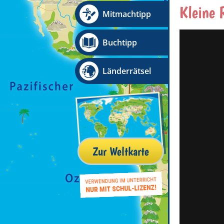
Kleine 
Mitmachtipp
Buchtipp
Länderrätsel
Zur Weltkarte