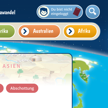
Du bist nicht
awandel
eingeloggt
rika
Australien
Afrika
Abschottung