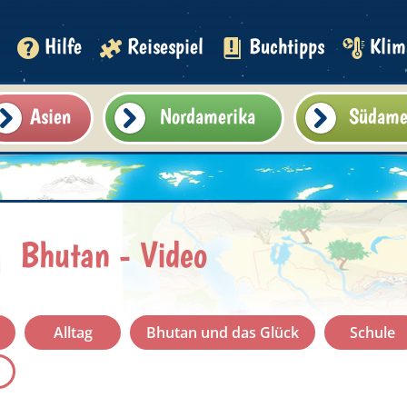
Hilfe
Reisespiel
Buchtipps
Klim
Asien
Nordamerika
Südame
Bhutan - Video
Alltag
Bhutan und das Glück
Schule