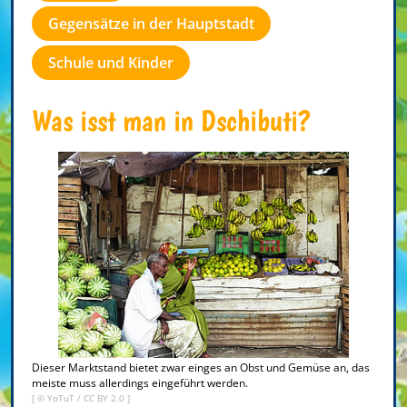
Gegensätze in der Hauptstadt
Schule und Kinder
Was isst man in Dschibuti?
Dieser Marktstand bietet zwar einges an Obst und Gemüse an, das
meiste muss allerdings eingeführt werden.
[ ©
YoTuT
/
CC BY 2.0
]