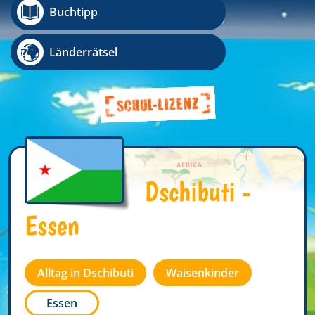
Buchtipp
Länderrätsel
Dschibuti -
Essen
Alltag in Dschibuti
Waisenkinder
Essen