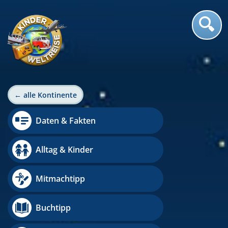
← alle Kontinente
Daten & Fakten
Alltag & Kinder
Mitmachtipp
Buchtipp