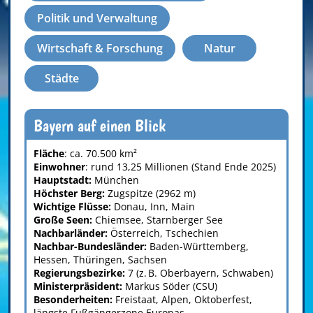
Politik und Verwaltung
Wirtschaft & Forschung
Natur
Städte
Bayern auf einen Blick
Fläche
: ca. 70.500 km²
Einwohner
: rund 13,25 Millionen (Stand Ende 2025)
Hauptstadt:
München
Höchster Berg:
Zugspitze (2962 m)
Wichtige Flüsse:
Donau, Inn, Main
Große Seen:
Chiemsee, Starnberger See
Nachbarländer:
Österreich, Tschechien
Nachbar-Bundesländer:
Baden-Württemberg,
Hessen, Thüringen, Sachsen
Regierungsbezirke:
7 (z. B. Oberbayern, Schwaben)
Ministerpräsident:
Markus Söder (CSU)
Besonderheiten:
Freistaat, Alpen, Oktoberfest,
längste Fußgängerzone Europas