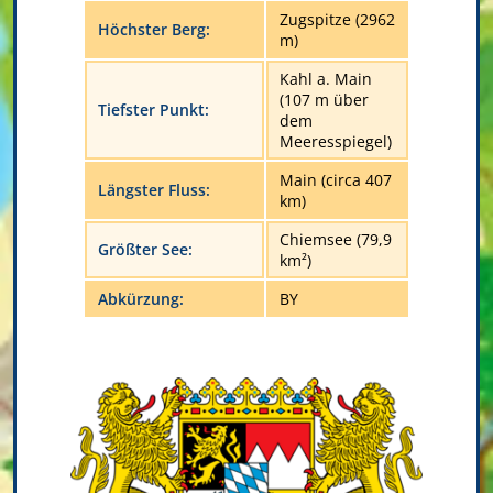
Zugspitze (2962
Höchster Berg:
m)
Kahl a. Main
(107 m über
Tiefster Punkt:
dem
Meeresspiegel)
Main (circa 407
Längster Fluss:
km)
Chiemsee (79,9
Größter See:
km²)
Abkürzung:
BY