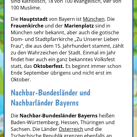
sind katholisch, 18 von 100 evangelisch, vier von
100 Muslime.
Die
Hauptstadt
von Bayern ist
München
. Die
Frauenkirche
und der
Marienplatz
sind in
München sehr bekannt, aber auch die gotische
Dom- und Stadtpfarrkirche „Zu Unserer Lieben
Frau“, die aus dem 15. Jahrhundert stammt, zählt
zu den Wahrzeichen der Stadt. Einmal im Jahr
findet hier auch ein ganz bekanntes Volksfest
statt, das
Oktoberfest.
Es beginnt immer schon
Ende September übrigens und nicht erst im
Oktober.
Nachbar-Bundesländer und
Nachbarländer Bayerns
Die
Nachbar-Bundesländer Bayerns
heißen
Baden-Württemberg, Hessen, Thüringen und
Sachsen. Die Länder
Österreich
und die
Tschechische Republik
grenzen ebenfalls an