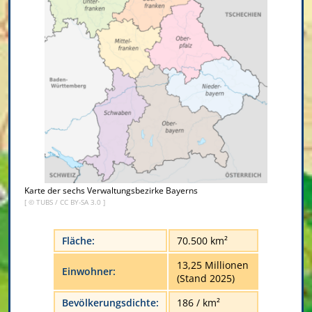
Karte der sechs Verwaltungsbezirke Bayerns
[ ©
TUBS
/
CC BY-SA 3.0
]
Fläche:
70.500 km²
13,25 Millionen
Einwohner:
(Stand 2025)
Bevölkerungsdichte:
186 / km²