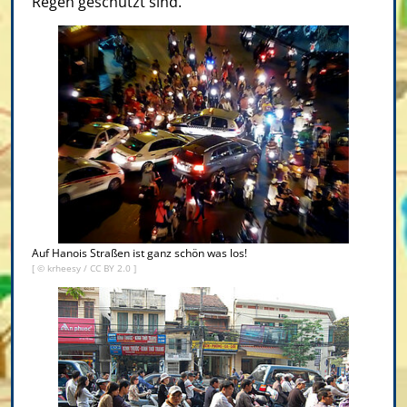
Regen geschützt sind.
Auf Hanois Straßen ist ganz schön was los!
[ ©
krheesy
/
CC BY 2.0
]