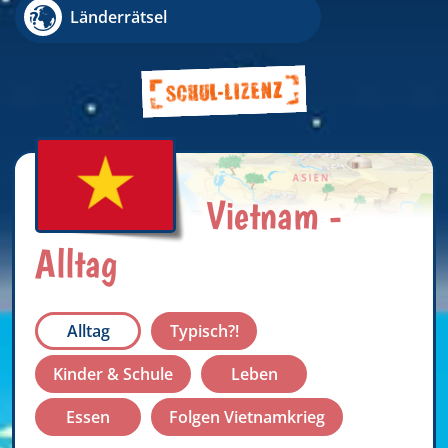
Länderrätsel
Vietnam -
Alltag
Alltag
Typisch?!
Kinder & Schule
Leben
Essen
Folgen Vietnamkrieg