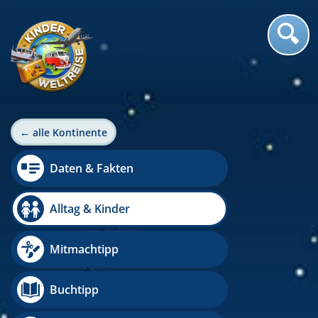
← alle Kontinente
Daten & Fakten
Alltag & Kinder
Mitmachtipp
Buchtipp