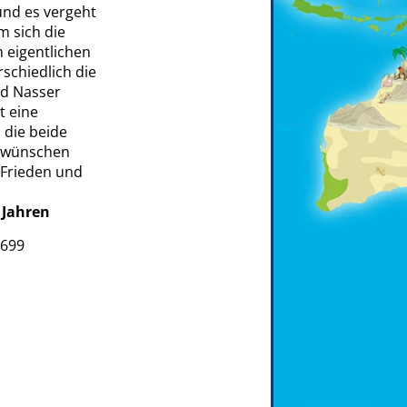
und es vergeht
m sich die
m eigentlichen
schiedlich die
d Nasser
t eine
 die beide
r wünschen
n Frieden und
 Jahren
4699