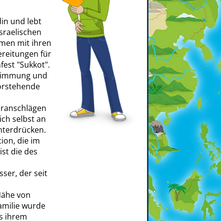
üdin und lebt
israelischen
men mit ihren
bereitungen für
fest "Sukkot".
 Stimmung und
vorstehende
oranschlägen
ich selbst an
nterdrücken.
ion, die im
ist die des
ser, der seit
 Nähe von
amilie wurde
s ihrem