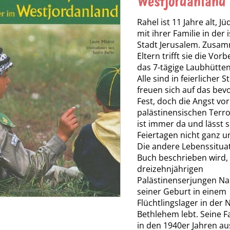
Westjordanland
Rahel ist 11 Jahre alt, J
mit ihrer Familie in der 
Stadt Jerusalem. Zusam
Eltern trifft sie die Vor
das 7-tägige Laubhütten
Alle sind in feierlicher
freuen sich auf das be
Fest, doch die Angst vor
palästinensischen Terr
ist immer da und lässt s
Feiertagen nicht ganz u
Die andere Lebenssituat
Buch beschrieben wird, 
dreizehnjährigen
Palästinenserjungen Nas
seiner Geburt in einem
Flüchtlingslager in der
Bethlehem lebt. Seine F
in den 1940er Jahren au