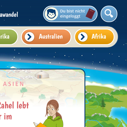
Du bist nicht
awandel
eingeloggt
rika
Australien
Afrika
ahel lebt
r im