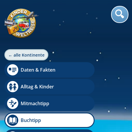
← alle Kontinente
Daten & Fakten
Alltag & Kinder
Mitmachtipp
Buchtipp