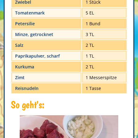
Zwiebel
1 Stück
Tomatenmark
5 EL
Petersilie
1 Bund
Minze, getrocknet
3 TL
Salz
2 TL
Paprikapulver, scharf
1 TL
Kurkuma
2 TL
Zimt
1 Messerspitze
Reisnudeln
1 Tasse
So geht's: