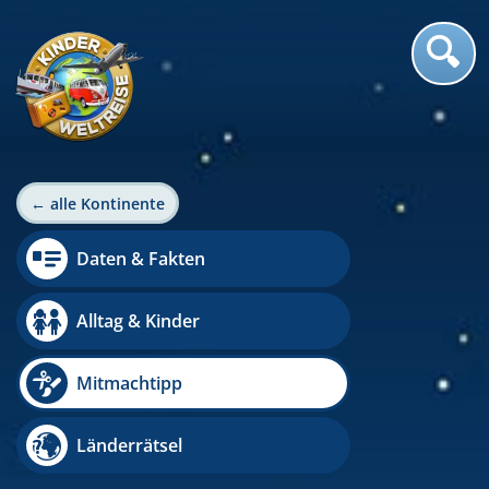
← alle Kontinente
Daten & Fakten
Alltag & Kinder
Mitmachtipp
Länderrätsel