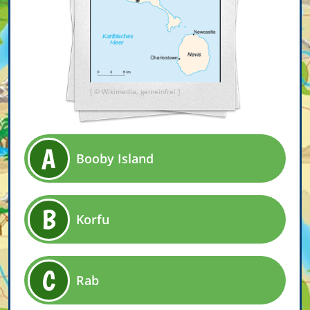
[ © Wikimedia, gemeinfrei ]
A
Booby Island
B
Korfu
C
Rab