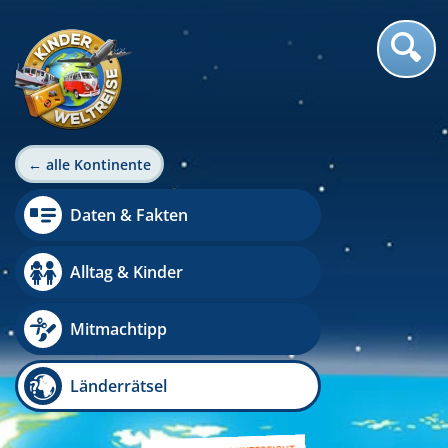
← alle Kontinente
Daten & Fakten
Alltag & Kinder
Mitmachtipp
Länderrätsel