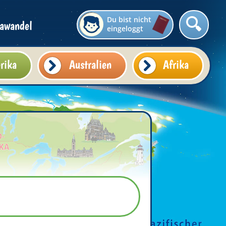
Du bist nicht
awandel
eingeloggt
rika
Australien
Afrika