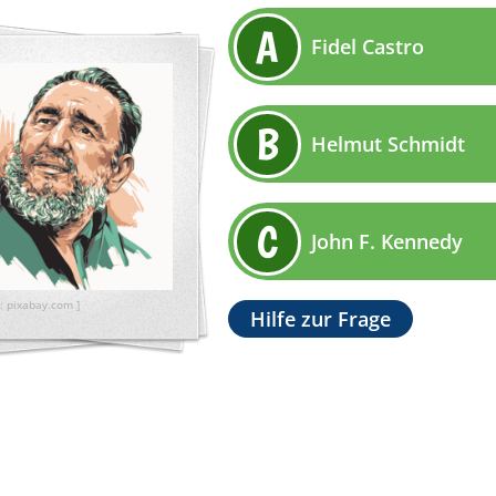
A
Fidel Castro
B
Helmut Schmidt
C
John F. Kennedy
: pixabay.com ]
Hilfe zur Frage