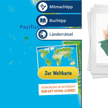
Mitmachtipp
Buchtipp
Länderrätsel
[ © Quelle
Zur Weltkarte