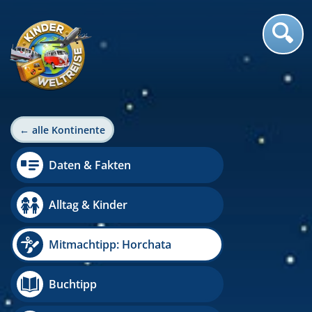
← alle Kontinente
Daten & Fakten
Alltag & Kinder
Mitmachtipp: Horchata
Buchtipp