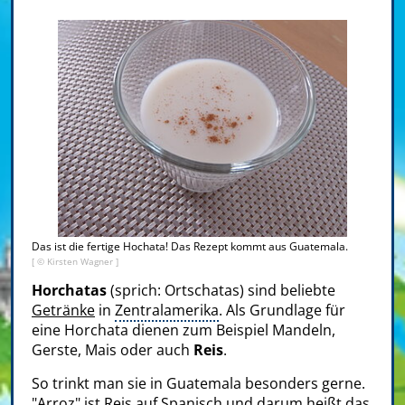
Das ist die fertige Hochata! Das Rezept kommt aus Guatemala.
[ © Kirsten Wagner ]
Horchatas
(sprich: Ortschatas) sind beliebte
Getränke
in
Zentralamerika
. Als Grundlage für
eine Horchata dienen zum Beispiel Mandeln,
Gerste, Mais oder auch
Reis
.
So trinkt man sie in Guatemala besonders gerne.
"Arroz" ist Reis auf Spanisch und darum heißt das