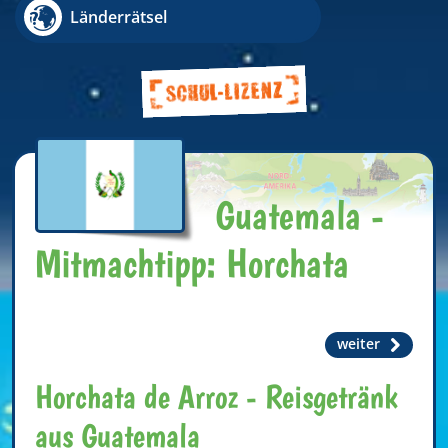
Länderrätsel
Guatemala -
Mitmachtipp: Horchata
weiter
Horchata de Arroz - Reisgetränk
aus Guatemala