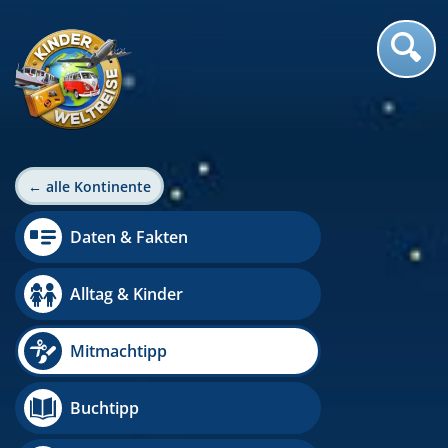
← alle Kontinente
Daten & Fakten
Alltag & Kinder
Mitmachtipp
Buchtipp