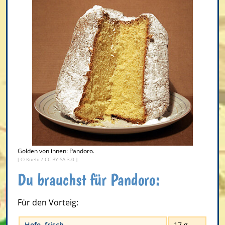
Golden von innen: Pandoro.
[ ©
Kuebi
/
CC BY-SA 3.0
]
Du brauchst für Pandoro:
Für den Vorteig:
Hefe, frisch
17 g