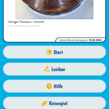
Fertiger Pandoro - mmmh!
[ © Wikimedia, gemeinfrei ]
letzte Aktualisierung am
19.02.2024
Start
Lexikon
Hilfe
Reisespiel