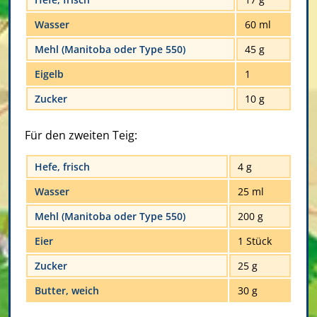
Wasser
60 ml
Mehl (Manitoba oder Type 550)
45 g
Eigelb
1
Zucker
10 g
Für den zweiten Teig:
Hefe, frisch
4 g
Wasser
25 ml
Mehl (Manitoba oder Type 550)
200 g
Eier
1 Stück
Zucker
25 g
Butter, weich
30 g