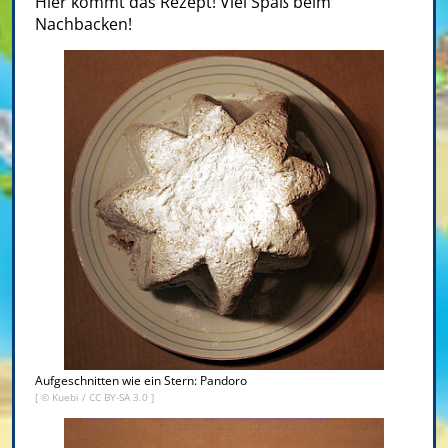
Hier kommt das Rezept! Viel Spaß beim
Nachbacken!
Aufgeschnitten wie ein Stern: Pandoro
[ ©
Kuebi
/
CC BY-SA 3.0
]