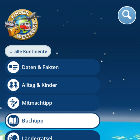
← alle Kontinente
Daten & Fakten
Alltag & Kinder
Mitmachtipp
Buchtipp
Länderrätsel